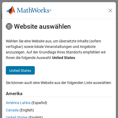
Weiter zum Inhalt
MATLAB Hilfe-Center
Umschaltung für Off-Canvas-Navigation
Website auswählen
Hauptinhalt
Startseite der Dokumentation
getAllFieldMetaData
Computational Finance
Wählen Sie eine Website aus, um übersetzte Inhalte (sofern
Obtain
Bloomberg
EMSX field information
verfügbar) sowie lokale Veranstaltungen und Angebote
Datafeed Toolbox
anzuzeigen. Auf der Grundlage Ihres Standorts empfehlen wir
Financial Data
collapse all in page
Ihnen die folgende Auswahl:
United States
.
Bloomberg EMSX C++ Interface
Syntax
United States
getAllFieldMetaData
r = getAllFieldMetaData(c)
Description
ON THIS PAGE
Sie können auch eine Website aus der folgenden Liste auswählen:
Syntax
®
returns the Bloomberg
EMSX field
= getAllFieldMetaData(
)
r
c
Description
Amerika
information using the Bloomberg EMSX connection
with the
c
Examples
Bloomberg EMSX C++ interface.
América Latina
(Español)
Input Arguments
Canada
(English)
example
Output Arguments
Version History
United States
(English)