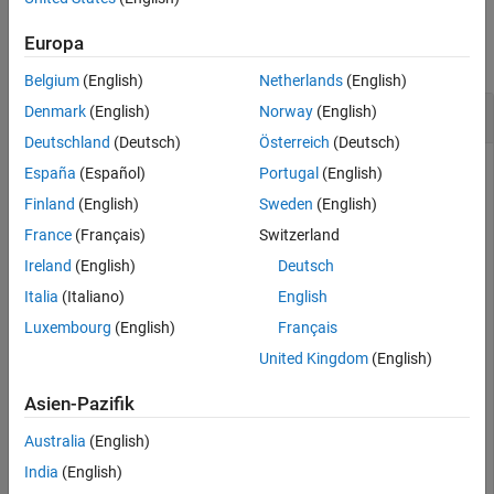
Examples
See Also
Europa
collapse all
Belgium
(English)
Netherlands
(English)
Request All Field Information
Denmark
(English)
Norway
(English)
Deutschland
(Deutsch)
Österreich
(Deutsch)
Create the Bloomberg EMSX connection
using the
c
España
(Español)
Portugal
(English)
Bloomberg EMSX C++ interface.
Finland
(English)
Sweden
(English)
France
(Français)
Switzerland
c = bloombergEMSX(
'//blp/emapisvc_beta'
);
Ireland
(English)
Deutsch
Italia
(Italiano)
English
Request all fields supported by Bloomberg EMSX service
Luxembourg
(English)
Français
using the Bloomberg EMSX connection
.
c
United Kingdom
(English)
 r = getAllFieldMetaData(c)
Asien-Pazifik
Australia
(English)
 r = 

India
(English)
        EMSX_FIELD_NAME: {113x1 cell}
