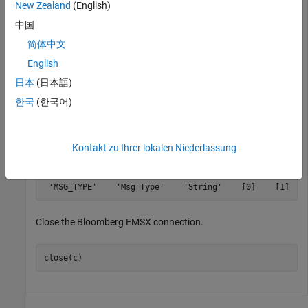
New Zealand
(English)
         EMSX_DISP_NAME: {113x1 cell}

              EMSX_TYPE: {113x1 cell}

中国
             EMSX_LEVEL: [113x1 double]

简体中文
English
Display all field information for the first Bloomberg EMSX field
日本
(日本語)
using a cell array. Create a cell array from the fields in the
한국
(한국어)
returned data structure
.
r
Kontakt zu Ihrer lokalen Niederlassung
 'MSG_TYPE'    'Msg Type'    'String'    [0]    [1]
Close the Bloomberg EMSX connection.