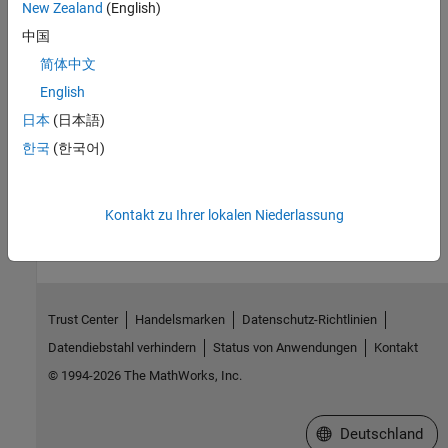
New Zealand
(English)
中国
References
简体中文
English
[1] C. de Boor and J. R. Rice. "Least squares cubic spline
approximation II - Variable knots." CSD TR 21, Comp.Sci., Purdue
日本
(日本語)
Univ., April 1968.
한국
(한국어)
How useful was this information?
Kontakt zu Ihrer lokalen Niederlassung
Trust Center
Handelsmarken
Datenschutz-Richtlinien
Datendiebstahl verhindern
Status von Anwendungen
Kontakt
© 1994-2026 The MathWorks, Inc.
Website auswählen
Deutschland