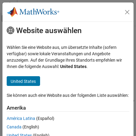
Weiter zum Inhalt
MATLAB Hilfe-Center
Umschaltung für Off-Canvas-Navigation
Website auswählen
Hauptinhalt
Startseite der Dokumentation
titanium
AI and Statistics
Wählen Sie eine Website aus, um übersetzte Inhalte (sofern
Titanium test data
verfügbar) sowie lokale Veranstaltungen und Angebote
Curve Fitting Toolbox
anzuzeigen. Auf der Grundlage Ihres Standorts empfehlen wir
Splines
Syntax
Ihnen die folgende Auswahl:
United States
.
Spline Construction
[x,y] = titanium
United States
Curve Fitting Toolbox
Splines
Description
Sie können auch eine Website aus der folgenden Liste auswählen:
Spline Postprocessing
returns measurements of a certain property of
[x,y] = titanium
Amerika
titanium as a function of temperature. Since their use in
[1]
, these
titanium
data have become a standard test for data fitting since they are
ON THIS PAGE
América Latina
(Español)
hard to fit by classical techniques and have a significant amount
Syntax
Canada
(English)
of noise.
Description
United States
(English)