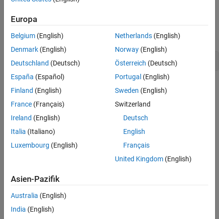
Examples
Examples
References
Europa
The plot of the data shown below is generated by the following
commands:
Belgium
(English)
Netherlands
(English)
Denmark
(English)
Norway
(English)
Deutschland
(Deutsch)
Österreich
(Deutsch)
España
(Español)
Portugal
(English)
Finland
(English)
Sweden
(English)
France
(Français)
Switzerland
Ireland
(English)
Deutsch
Italia
(Italiano)
English
Luxembourg
(English)
Français
United Kingdom
(English)
Asien-Pazifik
Australia
(English)
India
(English)