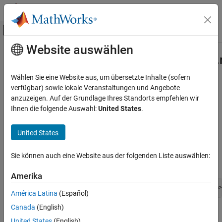
Weiter zum Inhalt
MATLAB Hilfe-Center
Umschaltung für Off-Canvas-Navigation
Website auswählen
Hauptinhalt
Startseite der Dokumentation
com.mathworks.toolbox.javabuilder
Class
Application Deployment
Wählen Sie eine Website aus, um übersetzte Inhalte (sofern
verfügbar) sowie lokale Veranstaltungen und Angebote
MATLAB Compiler SDK
anzuzeigen. Auf der Grundlage Ihres Standorts empfehlen wir
Namespace:
com.mathworks.toolbox.javabuilder.remoting
Java Package Integration
Ihnen die folgende Auswahl:
United States
.
Deploy to Java Applications Using MWArray
Java
interface to factory for remote proxy objects
Data API
United States
Description
com.mathworks.toolbox.javabuilder.remoting.RemoteFactory
Class
Sie können auch eine Website aus der folgenden Liste auswählen:
Declaration
ON THIS PAGE
Amerika
Description
public interface RemoteFactory<T extends java.rmi.Remote>
Methods
América Latina
(Español)
Version History
Canada
(English)
Remote interface to remote proxy object factory.
United States
(English)