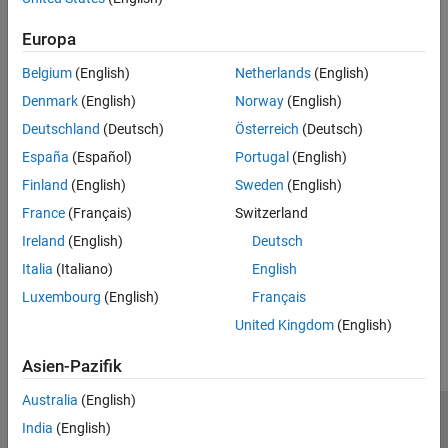
All Known Implementing Classes
:
BasicRemoteFactory
Europa
Methods
Belgium
(English)
Netherlands
(English)
Denmark
(English)
Norway
(English)
expand all
Deutschland
(Deutsch)
Österreich
(Deutsch)
Public Methods
España
(Español)
Portugal
(English)
Finland
(English)
Sweden
(English)
Version History
France
(Français)
Switzerland
Ireland
(English)
Deutsch
Introduced in R2006a
Italia
(Italiano)
English
How useful was this information?
Luxembourg
(English)
Français
United Kingdom
(English)
Asien-Pazifik
Australia
(English)
Trust Center
Handelsmarken
Datenschutz-Richtlinien
India
(English)