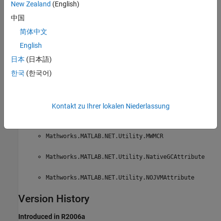
New Zealand
(English)
Mathworks.MATLAB.NET.Utility.Images
中国
简体中文
Mathworks.MATLAB.NET.Utility.LOGFILEAttribute
English
Mathworks.MATLAB.NET.Utility.MATLABSignature
日本
(日本語)
한국
(한국어)
Mathworks.MATLAB.NET.Utility.MCRVersion
Mathworks.MATLAB.NET.Utility.MWCTFStreamReader
Kontakt zu Ihrer lokalen Niederlassung
Mathworks.MATLAB.NET.Utility.MWException
Mathworks.MATLAB.NET.Utility.MWMCR
Mathworks.MATLAB.NET.Utility.NativeGCAttribute
Mathworks.MATLAB.NET.Utility.NOJVMAttribute
Version History
Introduced in R2006a