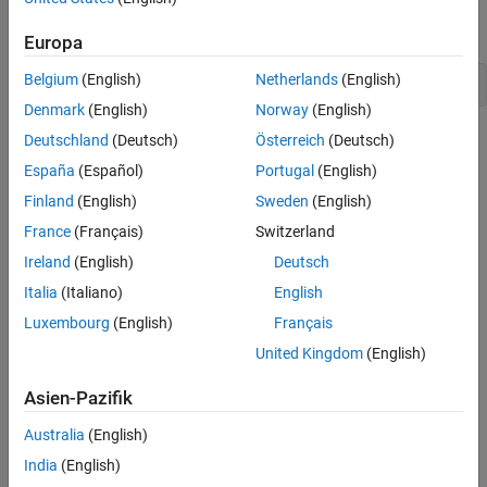
Version History
Syntax:
Europa
Belgium
(English)
Netherlands
(English)
public class MWMCR : IDisposable
Denmark
(English)
Norway
(English)
Properties
Deutschland
(Deutsch)
Österreich
(Deutsch)
España
(Español)
Portugal
(English)
Methods
Finland
(English)
Sweden
(English)
expand all
France
(Français)
Switzerland
Ireland
(English)
Deutsch
Public Methods
Italia
(Italiano)
English
Fields
Luxembourg
(English)
Français
United Kingdom
(English)
Inheritance Hierarchy
Asien-Pazifik
System.Object
Australia
(English)
India
(English)
Mathworks.MATLAB.NET.Utility