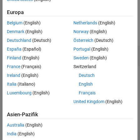
returns the error-correction
[
,
] = rsgenpolycoeffs(
___
)
x
t
Version History
capability of the code.
Europa
See Also
Belgium
(English)
Netherlands
(English)
Examples
Denmark
(English)
Norway
(English)
collapse all
Deutschland
(Deutsch)
Österreich
(Deutsch)
España
(Español)
Portugal
(English)
Generate Polynomial Coefficients for Reed-
Solomon Code
Finland
(English)
Sweden
(English)
France
(Français)
Switzerland
Ireland
(English)
Deutsch
Generate polynomial coefficients for a (15,11) Reed-Solomon
Italia
(Italiano)
English
code.
Luxembourg
(English)
Français
United Kingdom
(English)
Generate the coefficients using
.
rsgenpolycoeffs
Asien-Pazifik
genpoly = rsgenpolycoeffs(15,11)
Australia
(English)
India
(English)
genpoly = 
1×5 uint32 row vector