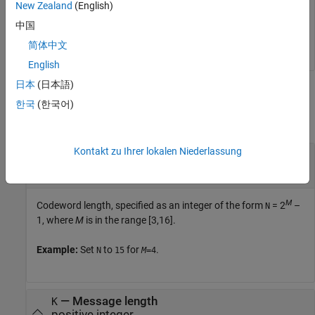
New Zealand
(English)
    1   13   12    8    7

中国
简体中文
English
日本
(日本語)
Input Arguments
한국
(한국어)
collapse all
Kontakt zu Ihrer lokalen Niederlassung
—
Codeword length
N
positive odd integer
M
Codeword length, specified as an integer of the form
= 2
–
N
1, where
M
is in the range [3,16].
Example:
Set
to
for
.
N
15
M
=4
—
Message length
K
positive integer