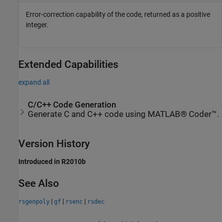
Error-correction capability of the code, returned as a positive
integer.
Extended Capabilities
expand all
C/C++ Code Generation
Generate C and C++ code using MATLAB® Coder™.
Version History
Introduced in R2010b
See Also
|
|
|
rsgenpoly
gf
rsenc
rsdec