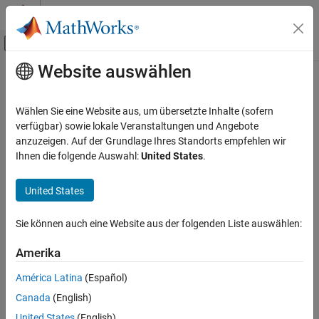
Weiter zum Inhalt
MATLAB Hilfe-Center
Umschaltung für Off-Canvas-Navigation
Website auswählen
Hauptinhalt
Startseite der Dokumentation
rsgenpolycoeffs
Drahtlose Kommunikation
Wählen Sie eine Website aus, um übersetzte Inhalte (sofern
Generator polynomial coefficients of Reed-Solomon code
verfügbar) sowie lokale Veranstaltungen und Angebote
Communications Toolbox
anzuzeigen. Auf der Grundlage Ihres Standorts empfehlen wir
PHY Components
collapse all in page
Ihnen die folgende Auswahl:
United States
.
Error Detection and Correction
Syntax
United States
rsgenpolycoeffs
x = rsgenpolycoeffs(N,K)
[x,t] = rsgenpolycoeffs(
___
)
ON THIS PAGE
Sie können auch eine Website aus der folgenden Liste auswählen:
Description
Syntax
Description
Amerika
returns the coefficients for the
= rsgenpolycoeffs(
,
)
x
N
K
Examples
generator polynomial of an [
] Reed-Solomon code.
N,K
América Latina
(Español)
Input Arguments
Canada
(English)
example
Output Arguments
Extended Capabilities
United States
(English)