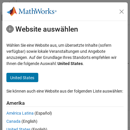
Weiter zum Inhalt
MATLAB Hilfe-Center
Umschaltung für Off-Canvas-Navigation
Website auswählen
Hauptinhalt
Startseite der Dokumentation
Single-Precision-Konvertierung
Codegenerierung
Wählen Sie eine Website aus, um übersetzte Inhalte (sofern
Konvertieren von Double-Precision-Code in Single-Precision-Code
verfügbar) sowie lokale Veranstaltungen und Angebote
MATLAB Coder
(erfordert Fixed-Point Designer™)
anzuzeigen. Auf der Grundlage Ihres Standorts empfehlen wir
Numerische Konvertierung
Wenn Sie Fixed-Point Designer haben, generieren Sie C/C++ Single-
Ihnen die folgende Auswahl:
United States
.
Precision-Code, um den Ziel-Hardwarebeschränkungen zu
Kategorie
entsprechen.
Festkomma-Konvertierung
United States
Single-Precision-Konvertierung
Klassen
Sie können auch eine Website aus der folgenden Liste auswählen:
Double-precision to single-precision
coder.SingleConfig
Amerika
conversion configuration object
América Latina
(Español)
Funktionen
Canada
(English)
United States
(English)