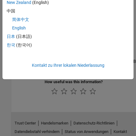
New Zealand
(English)
MATLAB Language Features Supported for Single-Precision
Conversion
中国
Use supported MATLAB language features for single-precision
简体中文
conversion.
English
Warnings from Conversion to Single-Precision C/C++ Code
日本
(日本語)
Address warnings from single-precision conversion.
한국
(한국어)
Combining Integers and Double-Precision Numbers
Do not combine integers and double-precision numbers in MATLAB
Kontakt zu Ihrer lokalen Niederlassung
code for conversion to single-precision C/C++ code.
How useful was this information?
Trust Center
Handelsmarken
Datenschutz-Richtlinien
Datendiebstahl verhindern
Status von Anwendungen
Kontakt