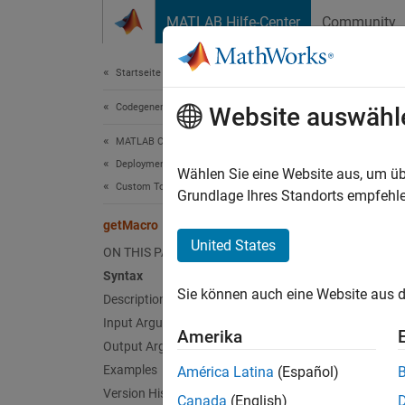
Weiter zum Inhalt
MATLAB Hilfe-Center
Community
Dokument
Startseite der Dokumentation
Codegenerierung
get
Website auswähl
MATLAB Coder
Deployment
Class:
Wählen Sie eine Website aus, um üb
Custom Toolchain Registration
Names
Grundlage Ihres Standorts empfehle
getMacro
Get va
United States
ON THIS PAGE
Syntax
expand 
Sie können auch eine Website aus d
Description
Synt
Input Arguments
Amerika
value 
Output Arguments
Examples
América Latina
(Español)
Desc
Version History
Canada
(English)