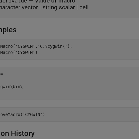
— Value of macro
acrovalue
haracter vector | string scalar | cell
mples
tMacro(
'CYGWIN'
,
'C:\cygwin\'
);

tMacro(
'CYGWIN'
= 

gwin\bin\

moveMacro(
'CYGWIN'
ion History