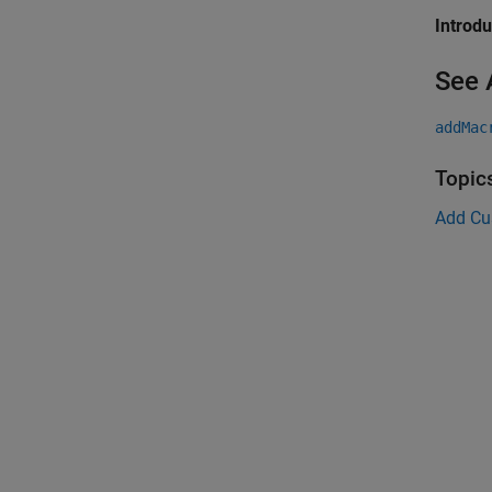
Introd
See 
addMac
Topic
Add Cu