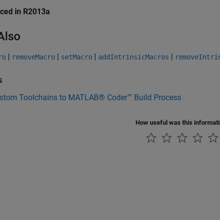
uced in R2013a
Also
|
|
|
|
ro
removeMacro
setMacro
addIntrinsicMacros
removeIntri
s
stom Toolchains to MATLAB® Coder™ Build Process
How useful was this informat