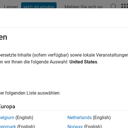
Lernen
Melden Sie sich an
MATLAB erhalten
ation
Beispiele
Funktionen
Blöcke
Apps
Videos
Macro
en
coder.make.ToolchainInfo
ersetzte Inhalte (sofern verfügbar) sowie lokale Veranstaltung
pace:
coder.make
n wir Ihnen die folgende Auswahl:
United States
.
lue of macro
all in page
er folgenden Liste auswählen:
ax
Europa
= h.getMacro(macroname)
Belgium
(English)
Netherlands
(English)
ription
Denmark
(English)
Norway
(English)