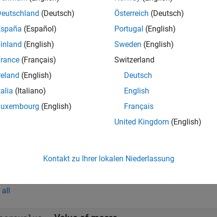
returns the value of the specified macro
=
.getMacro(
)
h
macroname
Deutschland
(Deutsch)
Österreich
(Deutsch)
España
(Español)
Portugal
(English)
t Arguments
inland
(English)
Sweden
(English)
all
rance
(Français)
Switzerland
reland
(English)
Deutsch
—
ToolchainInfo object handle
talia
(Italiano)
English
ariable
Luxembourg
(English)
Français
United Kingdom
(English)
—
Name of macro
acroname
haracter vector
|
string scalar
Kontakt zu Ihrer lokalen Niederlassung
ut Arguments
all