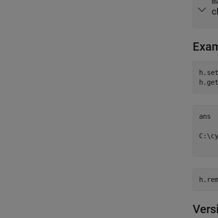
m
c
Exa
h.se
h.ge
ans  
C:\cy
h.re
Vers