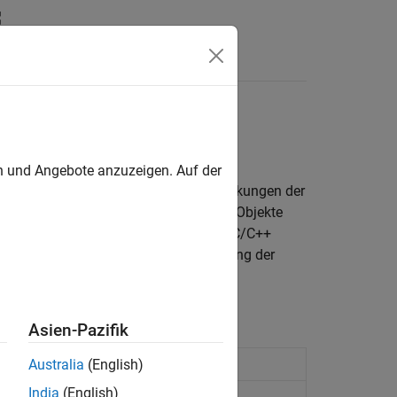
Antworten
es
vor der Codegenerierung
en und Angebote anzuzeigen. Auf der
ode müssen die Regeln und Einschränkungen der
f beispielsweise nur Funktionen und Objekte
 Ihrem MATLAB Programmcode vor der C/C++
e Analyzer und das Tool zur Überprüfung der
Asien-Pazifik
ion
Australia
(English)
India
(English)
ode involved in code generation