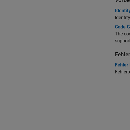
Vorbe
Identi
Identif
Code G
The cod
support
Fehle
Fehler
Fehler