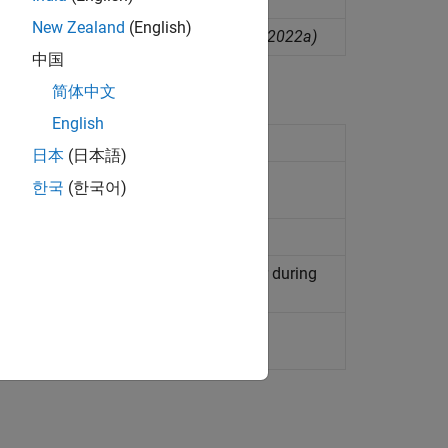
New Zealand
(English)
workspace as a character vector
(Seit R2022a)
中国
简体中文
English
 your
MATLAB
code
(Seit R2022a)
日本
(日本語)
s involved in code generation
한국
(한국어)
nvolved in code generation
code generation readiness analysis or during
Seit R2022a)