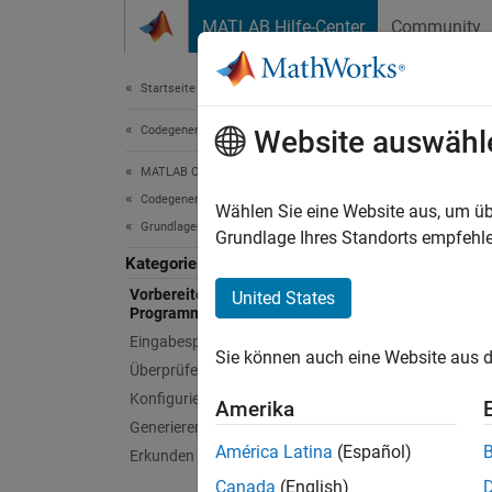
Weiter zum Inhalt
MATLAB Hilfe-Center
Community
Dokument
Startseite der Dokumentation
Codegenerierung
Vor
Website auswähl
MATLAB Coder
Codegenerierung
Identi
Wählen Sie eine Website aus, um üb
Grundlagen der Codegenerierung
Für ei
Grundlage Ihres Standorts empfehle
Codege
Kategorie
verwen
Vorbereiten des MATLAB
United States
Programmcodes
Codegen
Codege
Eingabespezifikation
Sie können auch eine Website aus d
Überprüfen auf Laufzeitprobleme
Funk
Konfigurieren der Codegenerierung
Amerika
Generieren von Code
América Latina
(Español)
code
Erkunden des generierten Codes
Canada
(English)