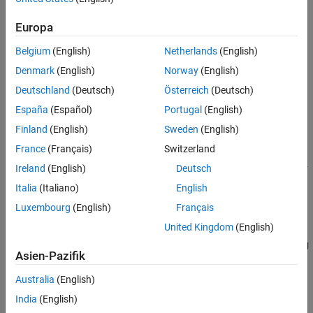
Cluster
Europa
Categories
Belgium
(English)
Netherlands
(English)
Denmark
(English)
Norway
(English)
Create and Manage Cloud Center Clusters
Create and manage cloud clusters
Deutschland
(Deutsch)
Österreich
(Deutsch)
Access Cloud Center Clusters from MATLAB
España
(Español)
Portugal
(English)
Access your cluster from MATLAB and submit work to it using
Finland
(English)
Sweden
(English)
Parallel Computing Toolbox™
France
(Français)
Switzerland
Transfer Data to or from a Cloud Center Cluster
Ireland
(English)
Deutsch
Transfer files and data with your jobs or without starting a cluster
Italia
(Italiano)
English
Related Information
Luxembourg
(English)
Français
Clusters and Clouds
(Parallel Computing Toolbox)
United Kingdom
(English)
Scale Up parfor-Loops to Cluster and Cloud
(Parallel Computing
Asien-Pazifik
Toolbox)
Australia
(English)
How useful was this information?
India
(English)