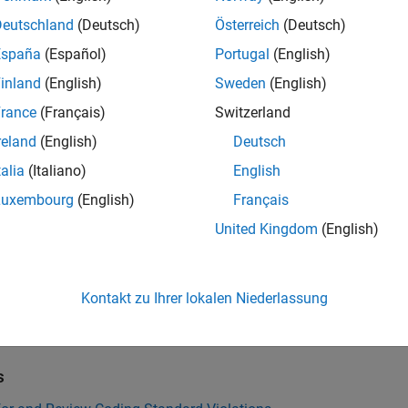
Deutschland
(Deutsch)
Österreich
(Deutsch)
all
España
(Español)
Portugal
(English)
ormat string specifiers and arguments mismatch
inland
(English)
Sweden
(English)
rance
(Français)
Switzerland
reland
(English)
Deutsch
k Information
talia
(Italiano)
English
ility:
Undecidable
Luxembourg
(English)
Français
ion History
United Kingdom
(English)
uced in R2019a
Also
Kontakt zu Ihrer lokalen Niederlassung
ISO/IEC TS 17961 (-iso-17961)
s