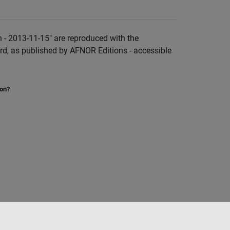
 - 2013-11-15" are reproduced with the
rd, as published by AFNOR Editions - accessible
ion?