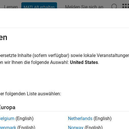
Lernen
Melden Sie sich an
MATLAB erhalten
ation
Beispiele
Polyspace-Optionen
Polyspace-Ergebnisse
IEC TS 17961 [invfmtstr]
en
nvalid format strings
ersetzte Inhalte (sofern verfügbar) sowie lokale Veranstaltung
n wir Ihnen die folgende Auswahl:
United States
.
all in page
ription
1
nvalid format strings.
er folgenden Liste auswählen:
pace Implementation
Europa
ecker checks for
Format string specifiers and arguments mism
Belgium
(English)
Netherlands
(English)
mples
Denmark
(English)
Norway
(English)