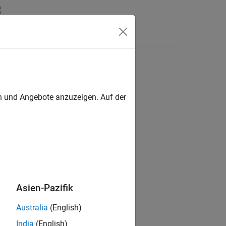
Funktionen
Videos
Answers
en und Angebote anzuzeigen. Auf der
Asien-Pazifik
atch
.
Australia
(English)
India
(English)