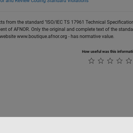
for and Review Coding Standard Violations
ts from the standard "ISO/IEC TS 17961 Technical Specification
nt of AFNOR. Only the original and complete text of the standa
 website www.boutique.afnor.org - has normative value.
How useful was this informat