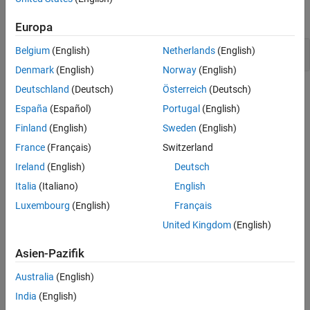
expand all
Version History
Europa
See Also
Nonsecure SSL/TLS protocol
Belgium
(English)
Netherlands
(English)
Denmark
(English)
Norway
(English)
Deutschland
(Deutsch)
Österreich
(Deutsch)
Check Information
España
(Español)
Portugal
(English)
Category:
Others
Finland
(English)
Sweden
(English)
PQL Name:
std.cwe_native.R693
France
(Français)
Switzerland
Version History
Ireland
(English)
Deutsch
Introduced in R2024a
Italia
(Italiano)
English
See Also
Luxembourg
(English)
Français
United Kingdom
(English)
Check CWE (-cwe)
Asien-Pazifik
Topics
Australia
(English)
Check for and Review Coding Standard Violations
India
(English)