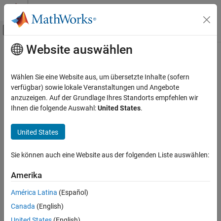
Weiter zum Inhalt
MATLAB Hilfe-Center
Umschaltung für Off-Canvas-Navigation
Website auswählen
Hauptinhalt
Startseite der Dokumentation
CWE Rule 693
Verifizierung, Validierung und Tests
Wählen Sie eine Website aus, um übersetzte Inhalte (sofern
Codeverifikation
Protection Mechanism Failure
verfügbar) sowie lokale Veranstaltungen und Angebote
Since R2024a
anzuzeigen. Auf der Grundlage Ihres Standorts empfehlen wir
Polyspace Bug Finder
expand all in page
Ihnen die folgende Auswahl:
United States
.
Reviewing and Reporting Results
Description
Polyspace Bug Finder Results
United States
The product does not use or incorrectly uses a protection
Coding Standards
mechanism that provides sufficient defense against directed
Common Weakness Enumeration (CWE)
Sie können auch eine Website aus der folgenden Liste auswählen:
attacks against the product.
CWE Rule 693
Amerika
Polyspace
Implementation
ON THIS PAGE
América Latina
(Español)
The rule checker checks for
Nonsecure SSL/TLS protocol
.
Description
Canada
(English)
Examples
Examples
United States
(English)
Check Information