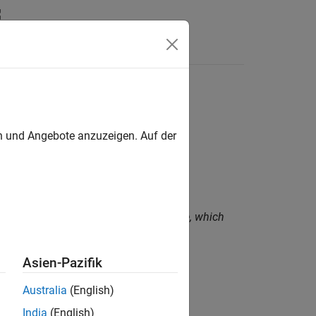
Funktionen
Videos
Answers
en und Angebote anzuzeigen. Auf der
) with Cipher Block Chaining (CBC) Mode, which
e encrypted under the same key.
Asien-Pazifik
Australia
(English)
India
(English)