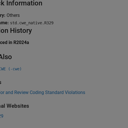
k Information
ry:
Others
ame:
std.cwe_native.R329
ion History
uced in R2024a
Also
CWE (-cwe)
s
for and Review Coding Standard Violations
nal Websites
29