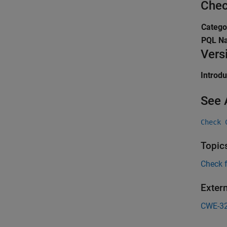
Chec
Catego
PQL N
Vers
Introd
See 
Check 
Topic
Check 
Exter
CWE-3