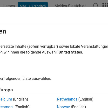
Lernen
Melden Sie sich an
MATLAB erhalten
ation
Beispiele
Polyspace-Optionen
Polyspace-Ergebnisse
 Rule 329
en
ion of Predictable IV with CBC Mode
ersetzte Inhalte (sofern verfügbar) sowie lokale Veranstaltung
R2024a
n wir Ihnen die folgende Auswahl:
United States
.
all in page
ription
duct generates and uses a predictable initialization Vector (IV
er folgenden Liste auswählen:
algorithms to be susceptible to dictionary attacks when they ar
Europa
pace
Implementation
Belgium
(English)
Netherlands
(English)
e checker checks for these issues:
Denmark
(English)
Norway
(English)