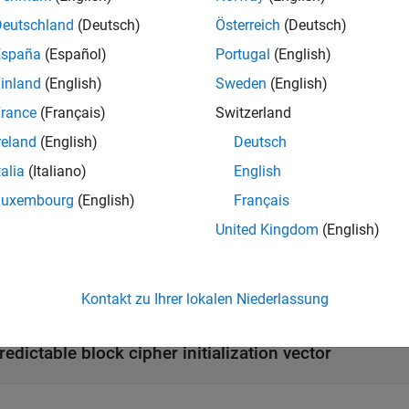
nstant block cipher initialization vector
Deutschland
(Deutsch)
Österreich
(Deutsch)
España
(Español)
Portugal
(English)
ssing block cipher initialization vector
inland
(English)
Sweden
(English)
edictable block cipher initialization vector
rance
(Français)
Switzerland
reland
(English)
Deutsch
mples
talia
(Italiano)
English
all
Luxembourg
(English)
Français
United Kingdom
(English)
onstant block cipher initialization vector
issing block cipher initialization vector
Kontakt zu Ihrer lokalen Niederlassung
redictable block cipher initialization vector