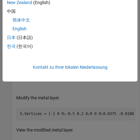
New Zealand
(English)
show(S)
中国
简体中文
English
日本
(日本語)
한국
(한국어)
Kontakt zu Ihrer lokalen Niederlassung
Modify the metal layer.
S.Vertices = [-1 0 0;-0.5 0.2 0;0 0 0;0.0375 -0.0188 0
View the modified metal layer.