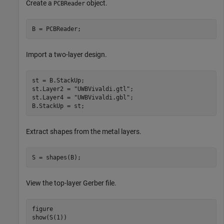
Create a
object.
PCBReader
B = PCBReader;
Import a two-layer design.
st = B.StackUp;

st.Layer2 = 
"UWBVivaldi.gtl"
;

st.Layer4 = 
"UWBVivaldi.gbl"
;

B.StackUp = st;
Extract shapes from the metal layers.
S = shapes(B);
View the top-layer Gerber file.
figure

show(S(1))