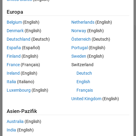
Examples
Europa
collapse all
Belgium
(English)
Netherlands
(English)
Extract and Modify Metal Layer
Denmark
(English)
Norway
(English)
Deutschland
(Deutsch)
Österreich
(Deutsch)
España
(Español)
Portugal
(English)
Use the
function to import top-layer Gerber file.
Finland
(English)
Sweden
(English)
gerberRead
France
(Français)
Switzerland
P = gerberRead(
'antenna_design_file.gtl'
);
Ireland
(English)
Deutsch
Italia
(Italiano)
English
Extract the metal layer from the file using the
function.
shapes
Luxembourg
(English)
Français
United Kingdom
(English)
S = shapes(P);
Asien-Pazifik
View the metal layer.
Australia
(English)
India
(English)
figure
