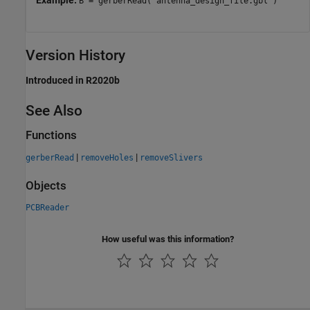
Example:
B = gerberRead('antenna_design_file.gbl')
Version History
Introduced in R2020b
See Also
Functions
|
|
gerberRead
removeHoles
removeSlivers
Objects
PCBReader
How useful was this information?