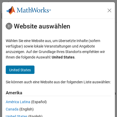
Weiter zum Inhalt
MATLAB Hilfe-Center
Umschaltung für Off-Canvas-Navigation
Website auswählen
Hauptinhalt
Startseite der Dokumentation
shapes
RF and Mixed Signal
Wählen Sie eine Website aus, um übersetzte Inhalte (sofern
Extract and modify metal layers from
object
verfügbar) sowie lokale Veranstaltungen und Angebote
PCBReader
Antenna Toolbox
anzuzeigen. Auf der Grundlage Ihres Standorts empfehlen wir
3-D Modeling, CAD Files, and Fabrication
collapse all in page
Ihnen die folgende Auswahl:
United States
.
PCB Antenna Design and Fabrication
Syntax
United States
shapes
shapes(B)
ON THIS PAGE
Sie können auch eine Website aus der folgenden Liste auswählen:
Description
Syntax
Description
Amerika
extracts and modifies the individual metal layers from a
shapes(
)
B
Examples
object.
PCBReader
América Latina
(Español)
Input Arguments
Canada
(English)
example
Version History
See Also
United States
(English)