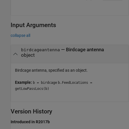
Input Arguments
collapse all
—
Birdcage antenna
birdcageantenna
object
Birdcage antenna, specified as an object.
Example:
b = birdcage
b.FeedLocations =
getLowPassLocs(b)
Version History
Introduced in R2017b