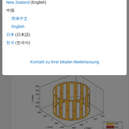
New Zealand
(English)
    FeedLocations: [16×3 double]

      FeedVoltage: 1

中国
        FeedPhase: 0

简体中文
        Conductor: [1×1 metal]

             Tilt: 0

English
         TiltAxis: [1 0 0]

             Load: [1×1 lumpedElement]

日本
(日本語)
한국
(한국어)
show(b)
Kontakt zu Ihrer lokalen Niederlassung