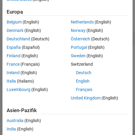
Examples
Europa
collapse all
Belgium
(English)
Netherlands
(English)
Denmark
(English)
Norway
(English)
Birdcage as Lowpass Coil
Deutschland
(Deutsch)
Österreich
(Deutsch)
España
(Español)
Portugal
(English)
Finland
(English)
Sweden
(English)
France
(Français)
Switzerland
b = birdcage;

b.FeedLocations = getLowPassLocs(b)
Ireland
(English)
Deutsch
Italia
(Italiano)
English
b = 

Luxembourg
(English)
Français
  birdcage with properties:

United Kingdom
(English)
         NumRungs: 16

       CoilRadius: 0.4000

Asien-Pazifik
       CoilHeight: 0.0400

       RungHeight: 0.4600

Australia
(English)
     ShieldRadius: 0

India
(English)
     ShieldHeight: 0

          Phantom: []
