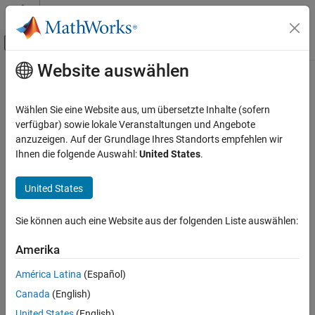
Weiter zum Inhalt
MATLAB Hilfe-Center
Umschaltung für Off-Canvas-Navigation
Website auswählen
Hauptinhalt
Startseite der Dokumentation
getLowPassLocs
RF and Mixed Signal
Wählen Sie eine Website aus, um übersetzte Inhalte (sofern
Feeding location to operate birdcage as lowpass coil
verfügbar) sowie lokale Veranstaltungen und Angebote
Antenna Toolbox
anzuzeigen. Auf der Grundlage Ihres Standorts empfehlen wir
Antenna Catalog
collapse all in page
Ihnen die folgende Auswahl:
United States
.
MRI Coil
Syntax
United States
getLowPassLocs
getLowPassLocs(birdcageantenna)
Description
ON THIS PAGE
Sie können auch eine Website aus der folgenden Liste auswählen:
Syntax
returns all the feed locations
getLowPassLocs(
)
birdcageantenna
Description
Amerika
on the birdcage to operate the antenna as a lowpass coil. The
Examples
feeding locations are located in the center of the rungs. Use this
América Latina
(Español)
Input Arguments
function to find the
property value for
.
FeedLocations
birdcage
Canada
(English)
Version History
example
United States
(English)