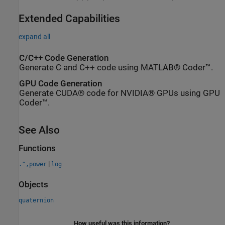
Extended Capabilities
expand all
C/C++ Code Generation
Generate C and C++ code using MATLAB® Coder™.
GPU Code Generation
Generate CUDA® code for NVIDIA® GPUs using GPU
Coder™.
See Also
Functions
|
.^,power
log
Objects
quaternion
How useful was this information?