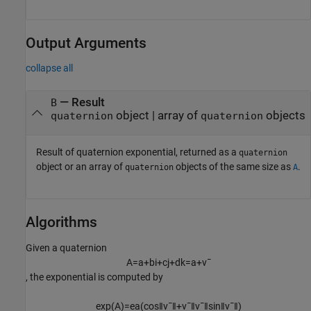
Output Arguments
collapse all
— Result
B
object | array of
objects
quaternion
quaternion
Result of quaternion exponential, returned as a
quaternion
object or an array of
objects of the same size as
.
quaternion
A
Algorithms
Given a quaternion
A
=
a
+
b
i
+
c
j
+
d
k
=
a
+
v
¯
, the exponential is computed by
exp
(
A
)
=
e
a
(
cos
‖
v
¯
‖
+
v
¯
‖
v
¯
‖
sin
‖
v
¯
‖
)