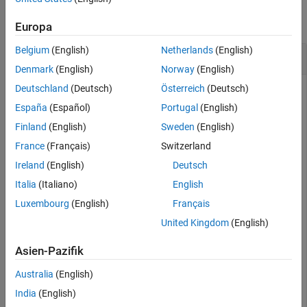
See Also
collapse all
Europa
Belgium
(English)
Netherlands
(English)
Exponential of Quaternion Array
Denmark
(English)
Norway
(English)
Deutschland
(Deutsch)
Österreich
(Deutsch)
España
(Español)
Portugal
(English)
Create a 4-by-1 quaternion array A.
Finland
(English)
Sweden
(English)
France
(Français)
Switzerland
A = quaternion(magic(4))
Ireland
(English)
Deutsch
Italia
(Italiano)
English
A = 
4×1 quaternion array
     16 +  2i +  3j + 13k

Luxembourg
(English)
Français
      5 + 11i + 10j +  8k

United Kingdom
(English)
      9 +  7i +  6j + 12k

      4 + 14i + 15j +  1k

Asien-Pazifik
Australia
(English)
Compute the exponential of A.
India
(English)