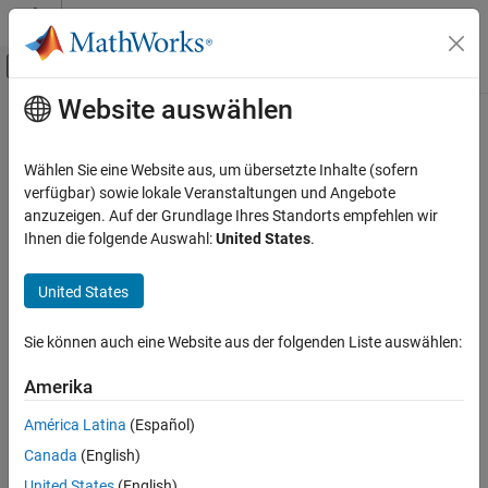
Weiter zum Inhalt
MATLAB Hilfe-Center
Umschaltung für Off-Canvas-Navigation
Website auswählen
Hauptinhalt
Startseite der Dokumentation
exp
Aerospace and Defense
Wählen Sie eine Website aus, um übersetzte Inhalte (sofern
Exponential of quaternion array
verfügbar) sowie lokale Veranstaltungen und Angebote
Aerospace Toolbox
anzuzeigen. Auf der Grundlage Ihres Standorts empfehlen wir
Satellite Mission Analysis
collapse all in page
Ihnen die folgende Auswahl:
United States
.
Syntax
exp
United States
ON THIS PAGE
B = exp(A)
Description
Syntax
Sie können auch eine Website aus der folgenden Liste auswählen:
Description
computes the exponential of the elements of the
= exp(
)
B
A
Examples
Amerika
quaternion array
.
A
Input Arguments
América Latina
(Español)
Output Arguments
example
Canada
(English)
Algorithms
Examples
Extended Capabilities
United States
(English)