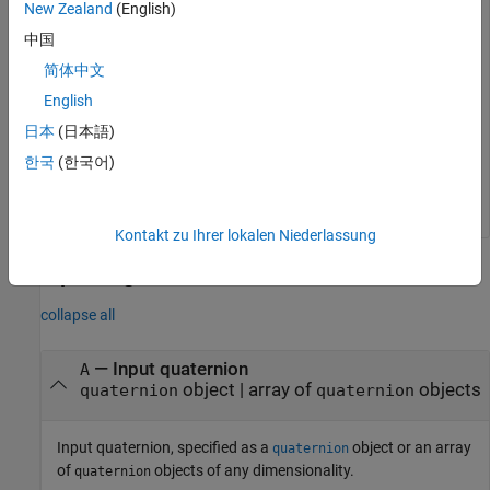
New Zealand
(English)
B = exp(A)
中国
简体中文
B = 
4×1 quaternion array
English
     5.3525e+06 + 1.0516e+06i + 1.5774e+06j + 6.8352e+0
        -57.359 -     89.189i -     81.081j -     64.86
日本
(日本語)
        -6799.1 +     2039.1i +     1747.8j +     3495.
          -6.66 +     36.931i +     39.569j +     2.637
한국
(한국어)
Kontakt zu Ihrer lokalen Niederlassung
Input Arguments
collapse all
—
Input quaternion
A
object
|
array of
objects
quaternion
quaternion
Input quaternion, specified as a
object or an array
quaternion
of
objects of any dimensionality.
quaternion