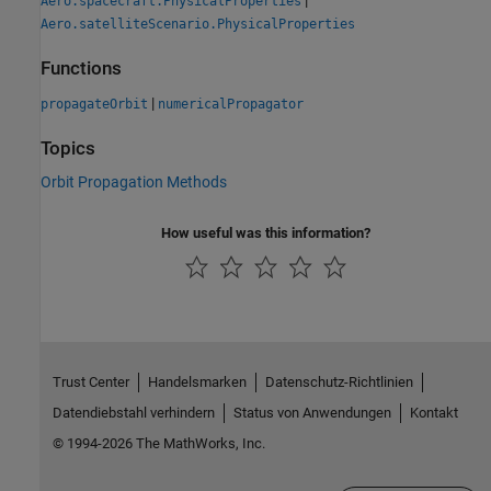
|
Aero.spacecraft.PhysicalProperties
Aero.satelliteScenario.PhysicalProperties
Functions
|
propagateOrbit
numericalPropagator
Topics
Orbit Propagation Methods
How useful was this information?
Trust Center
Handelsmarken
Datenschutz-Richtlinien
Datendiebstahl verhindern
Status von Anwendungen
Kontakt
© 1994-2026 The MathWorks, Inc.