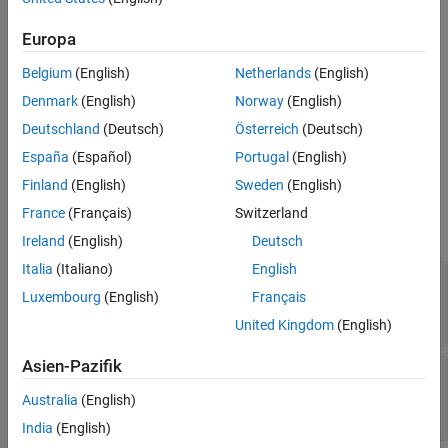
default properties.
Europa
options = Aero.spacecraft.CentralBodyOptions(Name=Value)
creates an
object using
Aero.spacecraft.CentralBodyOptions
Belgium
(English)
Netherlands
(English)
additional parameters specified by one or more name-value
Denmark
(English)
Norway
(English)
arguments.
Deutschland
(Deutsch)
Österreich
(Deutsch)
Properties
España
(Español)
Portugal
(English)
Finland
(English)
Sweden
(English)
expand all
France
(Français)
Switzerland
Specify these properties as name-value arguments.
Ireland
(English)
Deutsch
Italia
(Italiano)
English
—
Name of central body
CentralBody
(default) |
|
|
|
|
Luxembourg
(English)
Français
Earth
Sun
Moon
Mercury
Venus
|
|
|
|
Mars
Jupiter
Saturn
Uranus
Neptune
United Kingdom
(English)
Asien-Pazifik
—
Option to
UseEarthOrientationParameters
use Earth orientation parameters
Australia
(English)
(default) |
false
true
India
(English)