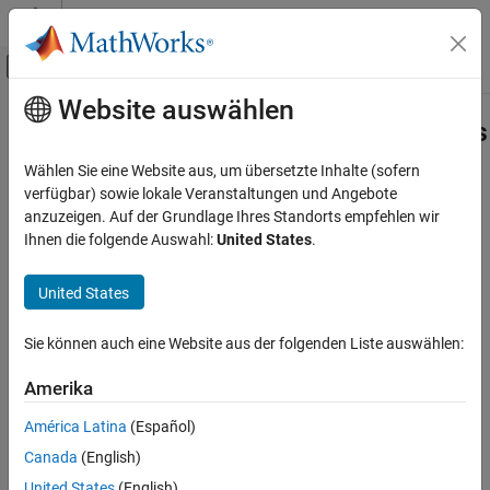
Weiter zum Inhalt
MATLAB Hilfe-Center
Umschaltung für Off-Canvas-Navigation
Website auswählen
Hauptinhalt
Startseite der Dokumentation
Aero.spacecraft.CentralBodyOptions
Aerospace and Defense
Wählen Sie eine Website aus, um übersetzte Inhalte (sofern
Central body options used in propagateOrbit
verfügbar) sowie lokale Veranstaltungen und Angebote
Aerospace Toolbox
Since R2025a
anzuzeigen. Auf der Grundlage Ihres Standorts empfehlen wir
Satellite Mission Analysis
expand all in page
Ihnen die folgende Auswahl:
United States
.
Aero.spacecraft.CentralBodyOptions
Description
United States
ON THIS PAGE
Central body options used by the
function.
propagateOrbit
Description
Sie können auch eine Website aus der folgenden Liste auswählen:
Creation
Creation
Properties
Amerika
More About
Description
América Latina
(Español)
Version History
creates an
options = Aero.spacecraft.CentralBodyOptions
Canada
(English)
See Also
object,
, using
Aero.spacecraft.CentralBodyOptions
options
United States
(English)