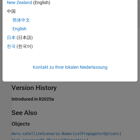
New Zealand
(English)
—
Earth
EarthOrientationParameterFile
中国
orientation data file
(default) |
MAT file
aeroiersdata.mat
简体中文
English
More About
日本
(日本語)
한국
(한국어)
expand all
Gravitational Parameter, Equatorial Radius, and
Kontakt zu Ihrer lokalen Niederlassung
Rotation Rate of Central Bodies
Version History
Introduced in R2025a
See Also
Objects
|
Aero.satelliteScenario.NumericalPropagatorOptions