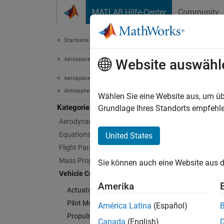
Weiter zum Inhalt
MATLAB Hilfe-Center
Community
Document
Startseite der Dokumentation
Aerospace and Defense
Veh
Website auswähl
Aerospace Blockset
Atmospheric Flight
Model c
Wählen Sie eine Website aus, um üb
Kategorie
Constru
Grundlage Ihres Standorts empfehle
Aerodynamics
Us
Equations of Motion
United States
Flight Parameters
Us
Mass Properties
Sie können auch eine Website aus d
Vehicle Components
Us
Amerika
Actuators
Cate
Pilot Models
América Latina
(Español)
Propulsion
Canada
(English)