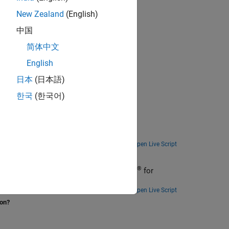
New Zealand
(English)
中国
简体中文
English
日本
(日本語)
한국
(한국어)
Address the technical and process challenges of aircraft design using the design of a lightweight aircraft.
Open Live Script
nreal Engine
®
rospace Blockset™, using Unreal Engine
for
Open Live Script
ion?