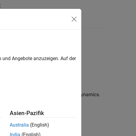
Videos
Answers
en und Angebote anzuzeigen. Auf der
ver, precision, and Tustin models.
ine systems, rotor, and multipropeller dynamics.
Asien-Pazifik
Australia
(English)
India
(English)