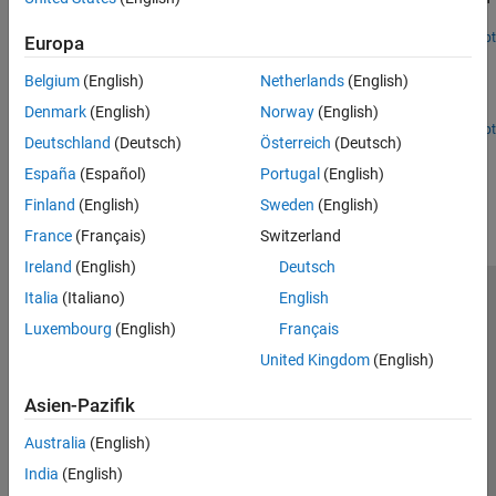
the communication channels.
Since R2022b
Open Live Script
Europa
Train DQN Agent for Beam Selection
Belgium
(English)
Netherlands
(English)
Train a deep Q-network (DQN) reinforcement learning agent for
beam selection in a 5G new radio communications system.
Denmark
(English)
Norway
(English)
Since R2022b
Open Live Script
Deutschland
(Deutsch)
Österreich
(Deutsch)
How useful was this information?
España
(Español)
Portugal
(English)
Finland
(English)
Sweden
(English)
France
(Français)
Switzerland
Ireland
(English)
Deutsch
Italia
(Italiano)
English
Trust Center
Handelsmarken
Datenschutz-Richtlinien
Luxembourg
(English)
Français
Datendiebstahl verhindern
Status von Anwendungen
Kontakt
United Kingdom
(English)
© 1994-2026 The MathWorks, Inc.
Asien-Pazifik
Website auswählen
Deutschland
Australia
(English)
India
(English)