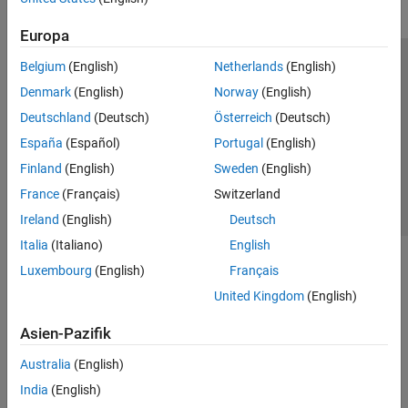
Europa
Belgium
(English)
Netherlands
(English)
Trust Center
Handelsmarken
Datenschutz-Richtlinien
Denmark
(English)
Norway
(English)
Datendiebstahl verhindern
Status von Anwendungen
Kontakt
Deutschland
(Deutsch)
Österreich
(Deutsch)
© 1994-2026 The MathWorks, Inc.
España
(Español)
Portugal
(English)
Finland
(English)
Sweden
(English)
Website auswählen
Deutschland
France
(Français)
Switzerland
Ireland
(English)
Deutsch
Italia
(Italiano)
English
Luxembourg
(English)
Français
United Kingdom
(English)
Asien-Pazifik
Australia
(English)
India
(English)