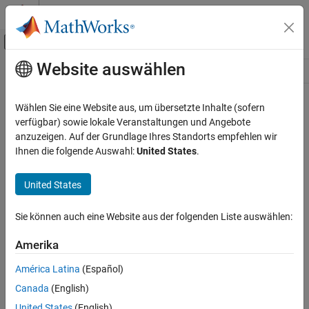
Weiter zum Inhalt
MATLAB Hilfe-Center
Umschaltung für Off-Canvas-Navigation
Website auswählen
Hauptinhalt
Ressource
Source
Wählen Sie eine Website aus, um übersetzte Inhalte (sofern
verfügbar) sowie lokale Veranstaltungen und Angebote
Status
anzuzeigen. Auf der Grundlage Ihres Standorts empfehlen wir
Ihnen die folgende Auswahl:
United States
.
United States
Sie können auch eine Website aus der folgenden Liste auswählen:
Amerika
América Latina
(Español)
Canada
(English)
United States
(English)