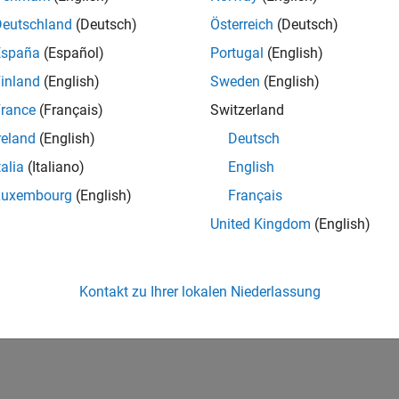
Deutschland
(Deutsch)
Österreich
(Deutsch)
España
(Español)
Portugal
(English)
inland
(English)
Sweden
(English)
rance
(Français)
Switzerland
reland
(English)
Deutsch
talia
(Italiano)
English
Luxembourg
(English)
Français
United Kingdom
(English)
Kontakt zu Ihrer lokalen Niederlassung