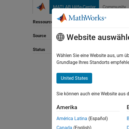
Weiter zum Inhalt
MATLAB Hilfe-Center
Community
Ressource
Website auswähl
Source
Status
Wählen Sie eine Website aus, um üb
Grundlage Ihres Standorts empfehle
United States
Sie können auch eine Website aus d
Amerika
América Latina
(Español)
Canada
(English)