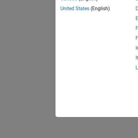
United States
(English)
F
F
I
I