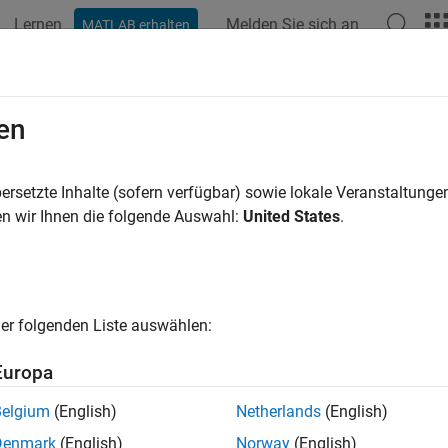
Lernen
Melden Sie sich an
MATLAB erhalten
en
ersetzte Inhalte (sofern verfügbar) sowie lokale Veranstaltung
n wir Ihnen die folgende Auswahl:
United States
.
er folgenden Liste auswählen:
Europa
Belgium
(English)
Netherlands
(English)
Denmark
(English)
Norway
(English)