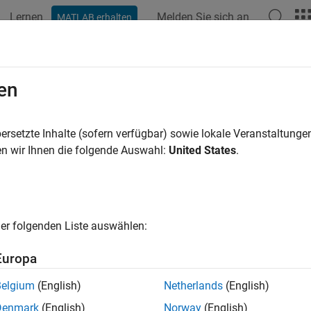
Lernen
Melden Sie sich an
MATLAB erhalten
en
ersetzte Inhalte (sofern verfügbar) sowie lokale Veranstaltung
n wir Ihnen die folgende Auswahl:
United States
.
er folgenden Liste auswählen:
Europa
Belgium
(English)
Netherlands
(English)
Denmark
(English)
Norway
(English)