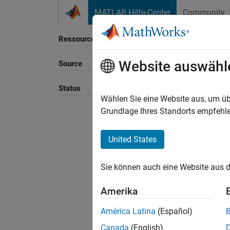
Weiter zum Inhalt
MATLAB Hilfe-Center
Community
Ressource
Website auswähl
Source
Status
Wählen Sie eine Website aus, um üb
Grundlage Ihres Standorts empfehle
United States
Sie können auch eine Website aus d
Amerika
América Latina
(Español)
Canada
(English)