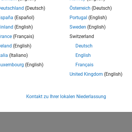
Deutschland
(Deutsch)
Österreich
(Deutsch)
España
(Español)
Portugal
(English)
inland
(English)
Sweden
(English)
rance
(Français)
Switzerland
reland
(English)
Deutsch
talia
(Italiano)
English
Luxembourg
(English)
Français
United Kingdom
(English)
Kontakt zu Ihrer lokalen Niederlassung