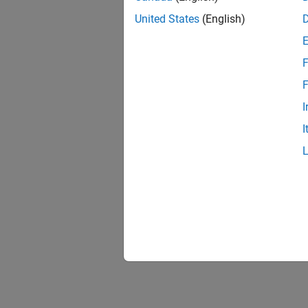
United States
(English)
F
F
I
I