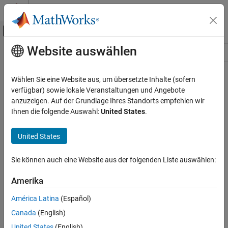
Weiter zum Inhalt
MATLAB Hilfe-Center
Umschaltung für Off-Canvas-Navigation
Website auswählen
Hauptinhalt
Ressource
Source
Wählen Sie eine Website aus, um übersetzte Inhalte (sofern
verfügbar) sowie lokale Veranstaltungen und Angebote
Status
anzuzeigen. Auf der Grundlage Ihres Standorts empfehlen wir
Ihnen die folgende Auswahl:
United States
.
United States
Sie können auch eine Website aus der folgenden Liste auswählen:
Amerika
América Latina
(Español)
Canada
(English)
United States
(English)