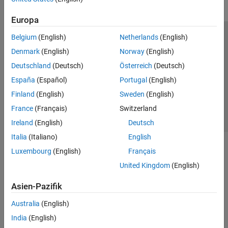
Europa
Belgium
(English)
Netherlands
(English)
Trust Center
Handelsmarken
Datenschutz-Richtlinien
Denmark
(English)
Norway
(English)
Datendiebstahl verhindern
Status von Anwendungen
Kontakt
Deutschland
(Deutsch)
Österreich
(Deutsch)
© 1994-2026 The MathWorks, Inc.
España
(Español)
Portugal
(English)
Finland
(English)
Sweden
(English)
Website auswählen
Deutschland
France
(Français)
Switzerland
Ireland
(English)
Deutsch
Italia
(Italiano)
English
Luxembourg
(English)
Français
United Kingdom
(English)
Asien-Pazifik
Australia
(English)
India
(English)