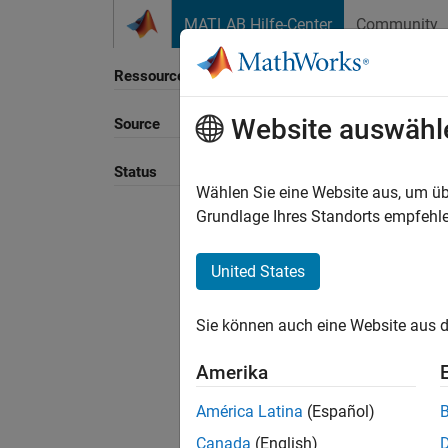
Weiter zum Inhalt
MATLAB Hilfe-Center
Community
Ressource
Website auswähl
Source
Status
Wählen Sie eine Website aus, um üb
Grundlage Ihres Standorts empfehle
United States
Sie können auch eine Website aus d
Amerika
América Latina
(Español)
Canada
(English)