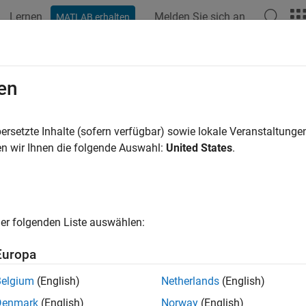
Lernen
Melden Sie sich an
MATLAB erhalten
en
ersetzte Inhalte (sofern verfügbar) sowie lokale Veranstaltung
n wir Ihnen die folgende Auswahl:
United States
.
er folgenden Liste auswählen:
Europa
Belgium
(English)
Netherlands
(English)
Denmark
(English)
Norway
(English)