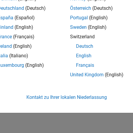
Deutschland
(Deutsch)
Österreich
(Deutsch)
España
(Español)
Portugal
(English)
inland
(English)
Sweden
(English)
rance
(Français)
Switzerland
reland
(English)
Deutsch
talia
(Italiano)
English
Luxembourg
(English)
Français
United Kingdom
(English)
Kontakt zu Ihrer lokalen Niederlassung