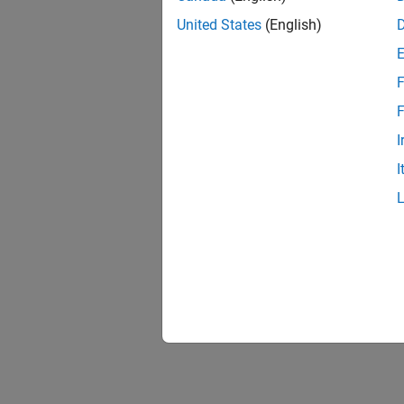
United States
(English)
F
F
I
I