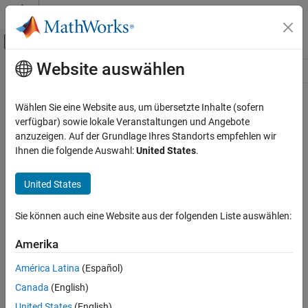
Weiter zum Inhalt
MATLAB Hilfe-Center
Umschaltung für Off-Canvas-Navigation
Website auswählen
Hauptinhalt
Ressource
Source
Wählen Sie eine Website aus, um übersetzte Inhalte (sofern
verfügbar) sowie lokale Veranstaltungen und Angebote
Status
anzuzeigen. Auf der Grundlage Ihres Standorts empfehlen wir
Ihnen die folgende Auswahl:
United States
.
United States
Sie können auch eine Website aus der folgenden Liste auswählen:
Amerika
América Latina
(Español)
Canada
(English)
United States
(English)