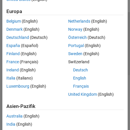
Europa
Belgium
(English)
Netherlands
(English)
Trust Center
Handelsmarken
Datenschutz-Richtlinien
Denmark
(English)
Norway
(English)
Datendiebstahl verhindern
Status von Anwendungen
Kontakt
Deutschland
(Deutsch)
Österreich
(Deutsch)
© 1994-2026 The MathWorks, Inc.
España
(Español)
Portugal
(English)
Finland
(English)
Sweden
(English)
Website auswählen
Deutschland
France
(Français)
Switzerland
Ireland
(English)
Deutsch
Italia
(Italiano)
English
Luxembourg
(English)
Français
United Kingdom
(English)
Asien-Pazifik
Australia
(English)
India
(English)