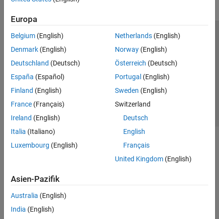
Europa
Belgium
(English)
Netherlands
(English)
Trust Center
Handelsmarken
Datenschutz-Richtlinien
Denmark
(English)
Norway
(English)
Datendiebstahl verhindern
Status von Anwendungen
Kontakt
Deutschland
(Deutsch)
Österreich
(Deutsch)
© 1994-2026 The MathWorks, Inc.
España
(Español)
Portugal
(English)
Finland
(English)
Sweden
(English)
Website auswählen
Deutschland
France
(Français)
Switzerland
Ireland
(English)
Deutsch
Italia
(Italiano)
English
Luxembourg
(English)
Français
United Kingdom
(English)
Asien-Pazifik
Australia
(English)
India
(English)