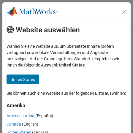
Weiter zum Inhalt
MATLAB Hilfe-Center
Umschaltung für Off-Canvas-Navigation
Website auswählen
Hauptinhalt
Ressource
Source
Wählen Sie eine Website aus, um übersetzte Inhalte (sofern
verfügbar) sowie lokale Veranstaltungen und Angebote
Status
anzuzeigen. Auf der Grundlage Ihres Standorts empfehlen wir
Ihnen die folgende Auswahl:
United States
.
United States
Sie können auch eine Website aus der folgenden Liste auswählen:
Amerika
América Latina
(Español)
Canada
(English)
United States
(English)