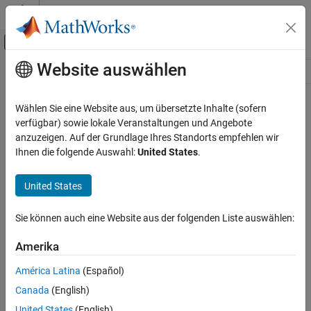
Weiter zum Inhalt
MATLAB Hilfe-Center
Umschaltung für Off-Canvas-Navigation
Website auswählen
Hauptinhalt
Ressource
Source
Wählen Sie eine Website aus, um übersetzte Inhalte (sofern
verfügbar) sowie lokale Veranstaltungen und Angebote
Status
anzuzeigen. Auf der Grundlage Ihres Standorts empfehlen wir
Ihnen die folgende Auswahl:
United States
.
United States
Sie können auch eine Website aus der folgenden Liste auswählen:
Amerika
América Latina
(Español)
Canada
(English)
United States
(English)