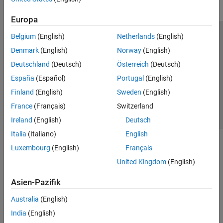
Europa
Belgium
(English)
Netherlands
(English)
Trust Center
Handelsmarken
Datenschutz-Richtlinien
Denmark
(English)
Norway
(English)
Datendiebstahl verhindern
Status von Anwendungen
Kontakt
Deutschland
(Deutsch)
Österreich
(Deutsch)
© 1994-2026 The MathWorks, Inc.
España
(Español)
Portugal
(English)
Finland
(English)
Sweden
(English)
Website auswählen
Deutschland
France
(Français)
Switzerland
Ireland
(English)
Deutsch
Italia
(Italiano)
English
Luxembourg
(English)
Français
United Kingdom
(English)
Asien-Pazifik
Australia
(English)
India
(English)