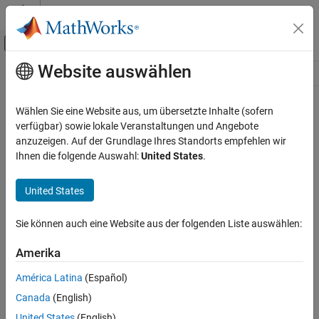
Weiter zum Inhalt
MATLAB Hilfe-Center
Umschaltung für Off-Canvas-Navigation
Website auswählen
Hauptinhalt
Ressource
Source
Wählen Sie eine Website aus, um übersetzte Inhalte (sofern
verfügbar) sowie lokale Veranstaltungen und Angebote
Status
anzuzeigen. Auf der Grundlage Ihres Standorts empfehlen wir
Ihnen die folgende Auswahl:
United States
.
United States
Sie können auch eine Website aus der folgenden Liste auswählen:
Amerika
América Latina
(Español)
Canada
(English)
United States
(English)