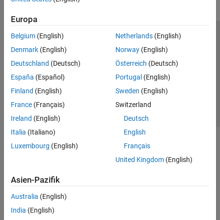
Europa
Belgium
(English)
Netherlands
(English)
Trust Center
Handelsmarken
Datenschutz-Richtlinien
Denmark
(English)
Norway
(English)
Datendiebstahl verhindern
Status von Anwendungen
Kontakt
Deutschland
(Deutsch)
Österreich
(Deutsch)
© 1994-2026 The MathWorks, Inc.
España
(Español)
Portugal
(English)
Finland
(English)
Sweden
(English)
Website auswählen
Deutschland
France
(Français)
Switzerland
Ireland
(English)
Deutsch
Italia
(Italiano)
English
Luxembourg
(English)
Français
United Kingdom
(English)
Asien-Pazifik
Australia
(English)
India
(English)