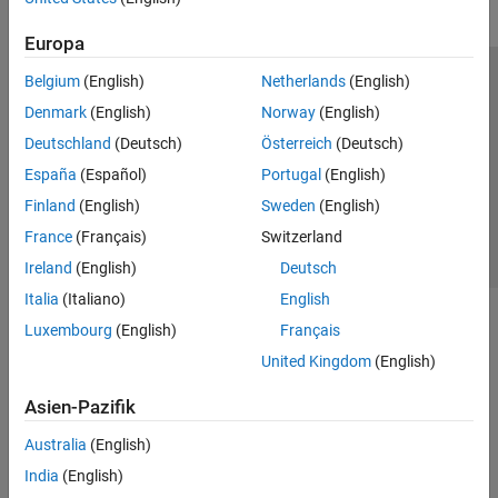
Europa
Belgium
(English)
Netherlands
(English)
Trust Center
Handelsmarken
Datenschutz-Richtlinien
Denmark
(English)
Norway
(English)
Datendiebstahl verhindern
Status von Anwendungen
Kontakt
Deutschland
(Deutsch)
Österreich
(Deutsch)
© 1994-2026 The MathWorks, Inc.
España
(Español)
Portugal
(English)
Finland
(English)
Sweden
(English)
Website auswählen
Deutschland
France
(Français)
Switzerland
Ireland
(English)
Deutsch
Italia
(Italiano)
English
Luxembourg
(English)
Français
United Kingdom
(English)
Asien-Pazifik
Australia
(English)
India
(English)