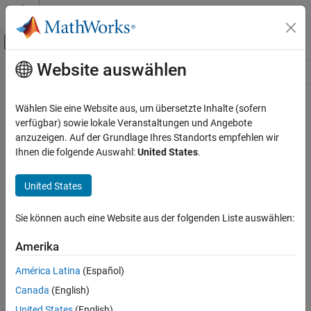
Weiter zum Inhalt
MATLAB Hilfe-Center
Umschaltung für Off-Canvas-Navigation
Website auswählen
Hauptinhalt
Ressource
Source
Wählen Sie eine Website aus, um übersetzte Inhalte (sofern
verfügbar) sowie lokale Veranstaltungen und Angebote
Status
anzuzeigen. Auf der Grundlage Ihres Standorts empfehlen wir
Ihnen die folgende Auswahl:
United States
.
United States
Sie können auch eine Website aus der folgenden Liste auswählen:
Amerika
América Latina
(Español)
Canada
(English)
United States
(English)