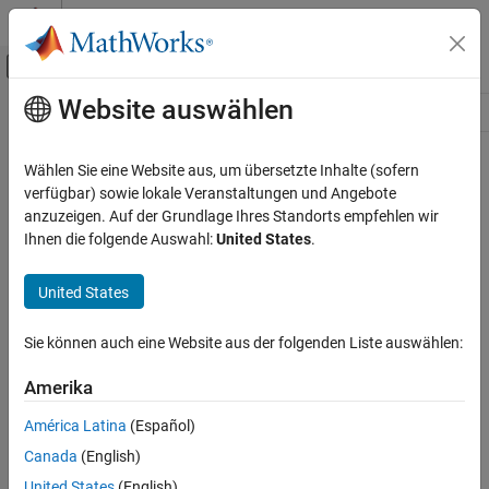
Weiter zum Inhalt
MATLAB Hilfe-Center
Umschaltung für Off-Canvas-Navigation
Website auswählen
Hauptinhalt
Ressource
Source
Wählen Sie eine Website aus, um übersetzte Inhalte (sofern
verfügbar) sowie lokale Veranstaltungen und Angebote
Status
anzuzeigen. Auf der Grundlage Ihres Standorts empfehlen wir
Ihnen die folgende Auswahl:
United States
.
United States
Sie können auch eine Website aus der folgenden Liste auswählen:
Amerika
América Latina
(Español)
Canada
(English)
United States
(English)