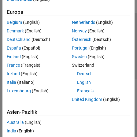
Europa
Belgium
(English)
Netherlands
(English)
Trust Center
Handelsmarken
Datenschutz-Richtlinien
Denmark
(English)
Norway
(English)
Datendiebstahl verhindern
Status von Anwendungen
Kontakt
Deutschland
(Deutsch)
Österreich
(Deutsch)
© 1994-2026 The MathWorks, Inc.
España
(Español)
Portugal
(English)
Finland
(English)
Sweden
(English)
Website auswählen
Deutschland
France
(Français)
Switzerland
Ireland
(English)
Deutsch
Italia
(Italiano)
English
Luxembourg
(English)
Français
United Kingdom
(English)
Asien-Pazifik
Australia
(English)
India
(English)