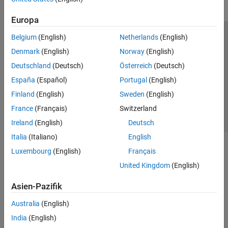
Europa
Belgium
(English)
Netherlands
(English)
Trust Center
Handelsmarken
Datenschutz-Richtlinien
Denmark
(English)
Norway
(English)
Datendiebstahl verhindern
Status von Anwendungen
Kontakt
Deutschland
(Deutsch)
Österreich
(Deutsch)
© 1994-2026 The MathWorks, Inc.
España
(Español)
Portugal
(English)
Finland
(English)
Sweden
(English)
Website auswählen
Deutschland
France
(Français)
Switzerland
Ireland
(English)
Deutsch
Italia
(Italiano)
English
Luxembourg
(English)
Français
United Kingdom
(English)
Asien-Pazifik
Australia
(English)
India
(English)