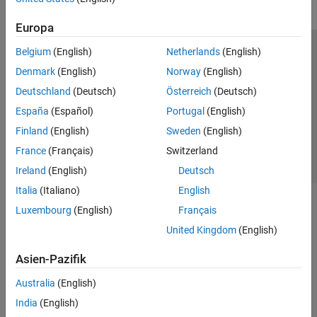
Europa
Belgium
(English)
Netherlands
(English)
Trust Center
Handelsmarken
Datenschutz-Richtlinien
Denmark
(English)
Norway
(English)
Datendiebstahl verhindern
Status von Anwendungen
Kontakt
Deutschland
(Deutsch)
Österreich
(Deutsch)
© 1994-2026 The MathWorks, Inc.
España
(Español)
Portugal
(English)
Finland
(English)
Sweden
(English)
Website auswählen
Deutschland
France
(Français)
Switzerland
Ireland
(English)
Deutsch
Italia
(Italiano)
English
Luxembourg
(English)
Français
United Kingdom
(English)
Asien-Pazifik
Australia
(English)
India
(English)