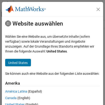
Weiter zum Inhalt
MATLAB Hilfe-Center
Umschaltung für Off-Canvas-Navigation
Website auswählen
Hauptinhalt
Ressource
Source
Wählen Sie eine Website aus, um übersetzte Inhalte (sofern
verfügbar) sowie lokale Veranstaltungen und Angebote
Status
anzuzeigen. Auf der Grundlage Ihres Standorts empfehlen wir
Ihnen die folgende Auswahl:
United States
.
United States
Sie können auch eine Website aus der folgenden Liste auswählen:
Amerika
América Latina
(Español)
Canada
(English)
United States
(English)