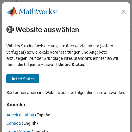
Weiter zum Inhalt
MATLAB Hilfe-Center
Umschaltung für Off-Canvas-Navigation
Website auswählen
Hauptinhalt
Ressource
Sortieren nach
Source
Wählen Sie eine Website aus, um übersetzte Inhalte (sofern
verfügbar) sowie lokale Veranstaltungen und Angebote
Status
anzuzeigen. Auf der Grundlage Ihres Standorts empfehlen wir
Ihnen die folgende Auswahl:
United States
.
United States
Sie können auch eine Website aus der folgenden Liste auswählen:
Amerika
América Latina
(Español)
Canada
(English)
United States
(English)