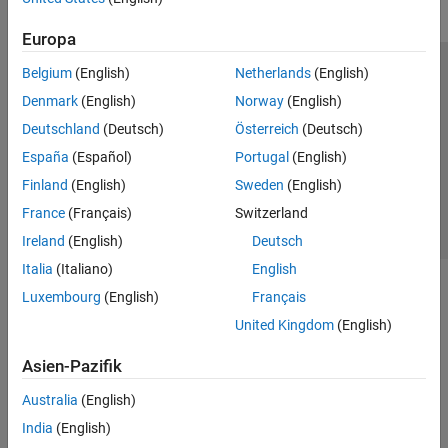
Europa
Belgium
(English)
Netherlands
(English)
Trust Center
Handelsmarken
Datenschutz-Richtlinien
Denmark
(English)
Norway
(English)
Datendiebstahl verhindern
Status von Anwendungen
Kontakt
Deutschland
(Deutsch)
Österreich
(Deutsch)
© 1994-2026 The MathWorks, Inc.
España
(Español)
Portugal
(English)
Finland
(English)
Sweden
(English)
Website auswählen
Deutschland
France
(Français)
Switzerland
Ireland
(English)
Deutsch
Italia
(Italiano)
English
Luxembourg
(English)
Français
United Kingdom
(English)
Asien-Pazifik
Australia
(English)
India
(English)