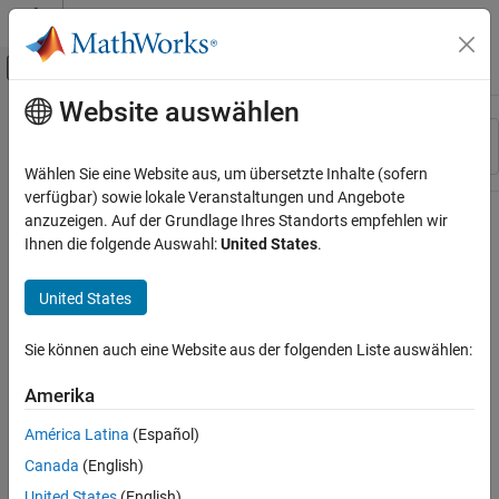
Weiter zum Inhalt
MATLAB Hilfe-Center
Umschaltung für Off-Canvas-Navigation
Website auswählen
Hauptinhalt
Ressource
Sortieren nach
Source
Wählen Sie eine Website aus, um übersetzte Inhalte (sofern
verfügbar) sowie lokale Veranstaltungen und Angebote
Status
anzuzeigen. Auf der Grundlage Ihres Standorts empfehlen wir
Ihnen die folgende Auswahl:
United States
.
United States
Sie können auch eine Website aus der folgenden Liste auswählen:
Amerika
América Latina
(Español)
Canada
(English)
United States
(English)