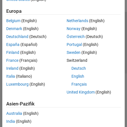
Europa
Belgium
(English)
Netherlands
(English)
Trust Center
Handelsmarken
Datenschutz-Richtlinien
Denmark
(English)
Norway
(English)
Datendiebstahl verhindern
Status von Anwendungen
Kontakt
Deutschland
(Deutsch)
Österreich
(Deutsch)
© 1994-2026 The MathWorks, Inc.
España
(Español)
Portugal
(English)
Finland
(English)
Sweden
(English)
Website auswählen
Deutschland
France
(Français)
Switzerland
Ireland
(English)
Deutsch
Italia
(Italiano)
English
Luxembourg
(English)
Français
United Kingdom
(English)
Asien-Pazifik
Australia
(English)
India
(English)