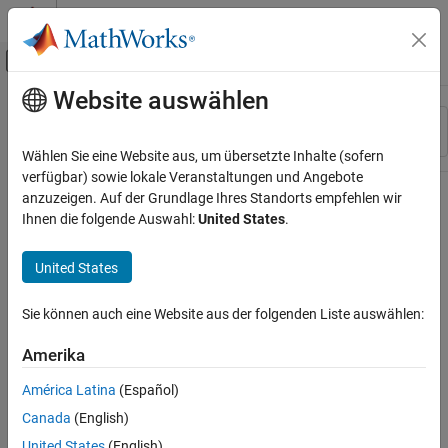
Weiter zum Inhalt
MATLAB Hilfe-Center
Umschaltung für Off-Canvas-Navigation
Website auswählen
Hauptinhalt
Ressource
Sortieren nach
Source
Wählen Sie eine Website aus, um übersetzte Inhalte (sofern
verfügbar) sowie lokale Veranstaltungen und Angebote
Status
anzuzeigen. Auf der Grundlage Ihres Standorts empfehlen wir
Ihnen die folgende Auswahl:
United States
.
United States
Sie können auch eine Website aus der folgenden Liste auswählen:
Amerika
América Latina
(Español)
Canada
(English)
United States
(English)