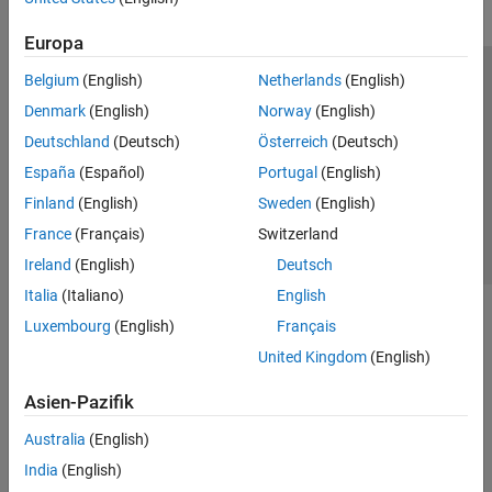
Europa
Belgium
(English)
Netherlands
(English)
Trust Center
Handelsmarken
Datenschutz-Richtlinien
Denmark
(English)
Norway
(English)
Datendiebstahl verhindern
Status von Anwendungen
Kontakt
Deutschland
(Deutsch)
Österreich
(Deutsch)
© 1994-2026 The MathWorks, Inc.
España
(Español)
Portugal
(English)
Finland
(English)
Sweden
(English)
Website auswählen
Deutschland
France
(Français)
Switzerland
Ireland
(English)
Deutsch
Italia
(Italiano)
English
Luxembourg
(English)
Français
United Kingdom
(English)
Asien-Pazifik
Australia
(English)
India
(English)