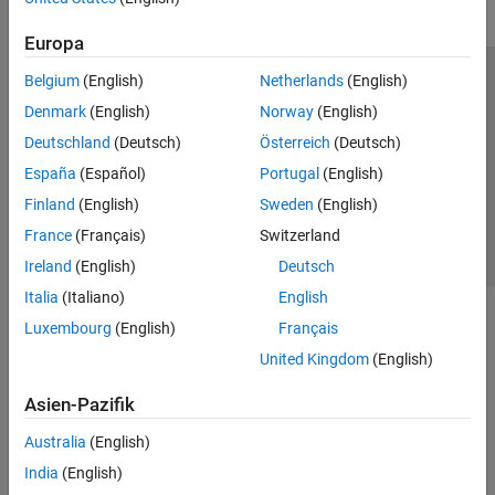
Europa
Belgium
(English)
Netherlands
(English)
Trust Center
Handelsmarken
Datenschutz-Richtlinien
Denmark
(English)
Norway
(English)
Datendiebstahl verhindern
Status von Anwendungen
Kontakt
Deutschland
(Deutsch)
Österreich
(Deutsch)
© 1994-2026 The MathWorks, Inc.
España
(Español)
Portugal
(English)
Finland
(English)
Sweden
(English)
Website auswählen
Deutschland
France
(Français)
Switzerland
Ireland
(English)
Deutsch
Italia
(Italiano)
English
Luxembourg
(English)
Français
United Kingdom
(English)
Asien-Pazifik
Australia
(English)
India
(English)