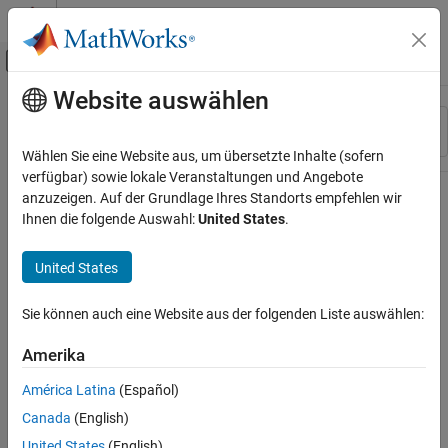
Weiter zum Inhalt
MATLAB Hilfe-Center
Umschaltung für Off-Canvas-Navigation
Website auswählen
Hauptinhalt
Ressource
Sortieren nach
Source
Wählen Sie eine Website aus, um übersetzte Inhalte (sofern
verfügbar) sowie lokale Veranstaltungen und Angebote
Status
anzuzeigen. Auf der Grundlage Ihres Standorts empfehlen wir
Ihnen die folgende Auswahl:
United States
.
United States
Sie können auch eine Website aus der folgenden Liste auswählen:
Amerika
América Latina
(Español)
Canada
(English)
United States
(English)