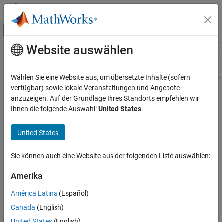
Weiter zum Inhalt
MATLAB Hilfe-Center
Umschaltung für Off-Canvas-Navigation
Website auswählen
Hauptinhalt
Ressource
Sortieren nach
Source
Wählen Sie eine Website aus, um übersetzte Inhalte (sofern
verfügbar) sowie lokale Veranstaltungen und Angebote
Status
anzuzeigen. Auf der Grundlage Ihres Standorts empfehlen wir
Ihnen die folgende Auswahl:
United States
.
United States
Sie können auch eine Website aus der folgenden Liste auswählen:
Amerika
América Latina
(Español)
Canada
(English)
United States
(English)