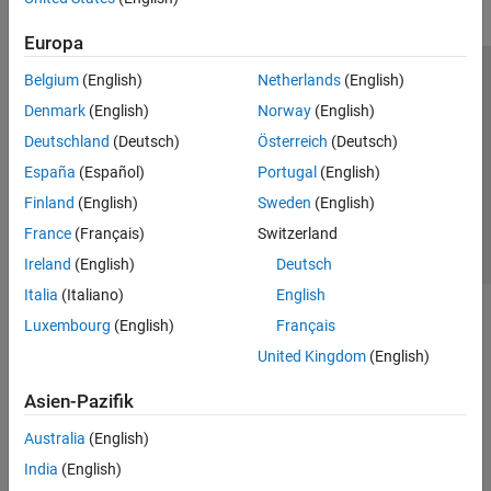
Europa
Belgium
(English)
Netherlands
(English)
Trust Center
Handelsmarken
Datenschutz-Richtlinien
Denmark
(English)
Norway
(English)
Datendiebstahl verhindern
Status von Anwendungen
Kontakt
Deutschland
(Deutsch)
Österreich
(Deutsch)
© 1994-2026 The MathWorks, Inc.
España
(Español)
Portugal
(English)
Finland
(English)
Sweden
(English)
Website auswählen
Deutschland
France
(Français)
Switzerland
Ireland
(English)
Deutsch
Italia
(Italiano)
English
Luxembourg
(English)
Français
United Kingdom
(English)
Asien-Pazifik
Australia
(English)
India
(English)