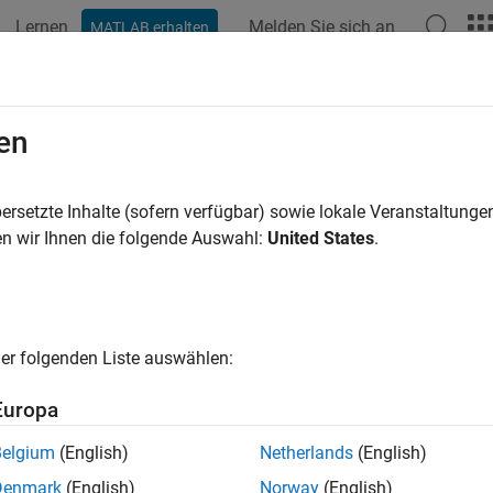
Lernen
Melden Sie sich an
MATLAB erhalten
en
ren nach
ersetzte Inhalte (sofern verfügbar) sowie lokale Veranstaltung
n wir Ihnen die folgende Auswahl:
United States
.
er folgenden Liste auswählen:
Europa
Belgium
(English)
Netherlands
(English)
Denmark
(English)
Norway
(English)