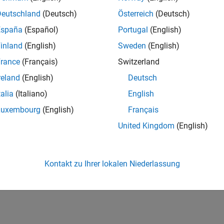
Deutschland
(Deutsch)
Österreich
(Deutsch)
España
(Español)
Portugal
(English)
inland
(English)
Sweden
(English)
rance
(Français)
Switzerland
reland
(English)
Deutsch
talia
(Italiano)
English
Luxembourg
(English)
Français
United Kingdom
(English)
Kontakt zu Ihrer lokalen Niederlassung