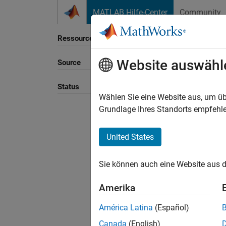
Weiter zum Inhalt
MATLAB Hilfe-Center
Community
Ressource
Website auswähl
Source
Sortie
Status
Wählen Sie eine Website aus, um üb
Grundlage Ihres Standorts empfehle
United States
Sie können auch eine Website aus d
Amerika
América Latina
(Español)
Canada
(English)