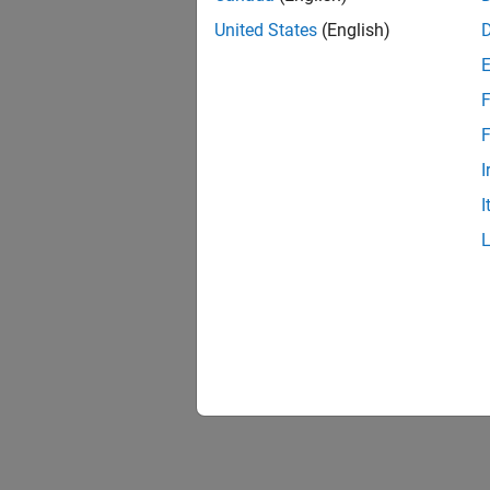
United States
(English)
F
F
I
I