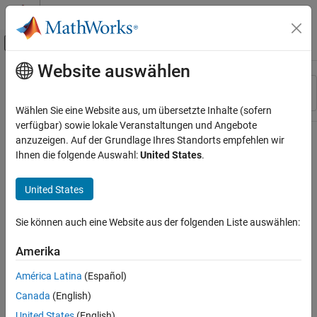
Weiter zum Inhalt
MATLAB Hilfe-Center
Umschaltung für Off-Canvas-Navigation
Website auswählen
Hauptinhalt
Ressource
Sortieren nach
Source
Wählen Sie eine Website aus, um übersetzte Inhalte (sofern
verfügbar) sowie lokale Veranstaltungen und Angebote
Status
anzuzeigen. Auf der Grundlage Ihres Standorts empfehlen wir
Ihnen die folgende Auswahl:
United States
.
United States
Sie können auch eine Website aus der folgenden Liste auswählen:
Amerika
América Latina
(Español)
Canada
(English)
United States
(English)