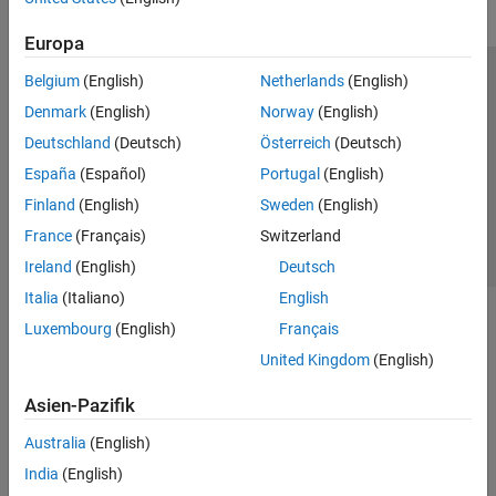
Europa
Belgium
(English)
Netherlands
(English)
Trust Center
Handelsmarken
Datenschutz-Richtlinien
Denmark
(English)
Norway
(English)
Datendiebstahl verhindern
Status von Anwendungen
Kontakt
Deutschland
(Deutsch)
Österreich
(Deutsch)
© 1994-2026 The MathWorks, Inc.
España
(Español)
Portugal
(English)
Finland
(English)
Sweden
(English)
Website auswählen
Deutschland
France
(Français)
Switzerland
Ireland
(English)
Deutsch
Italia
(Italiano)
English
Luxembourg
(English)
Français
United Kingdom
(English)
Asien-Pazifik
Australia
(English)
India
(English)