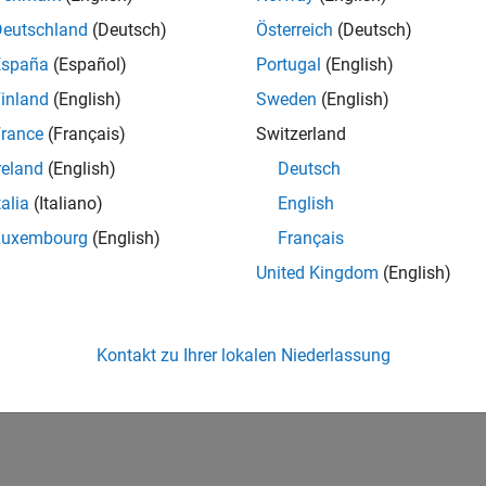
Deutschland
(Deutsch)
Österreich
(Deutsch)
España
(Español)
Portugal
(English)
inland
(English)
Sweden
(English)
rance
(Français)
Switzerland
reland
(English)
Deutsch
talia
(Italiano)
English
Luxembourg
(English)
Français
United Kingdom
(English)
Kontakt zu Ihrer lokalen Niederlassung