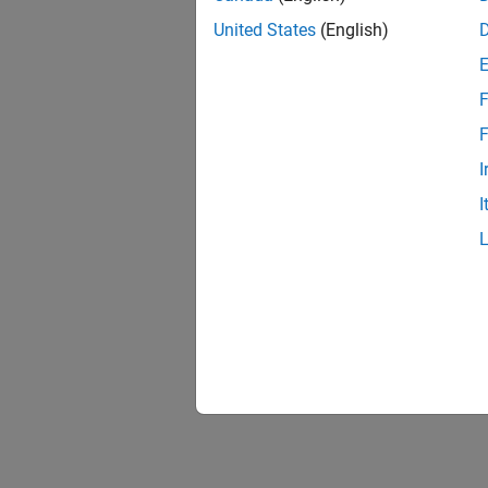
United States
(English)
F
F
I
I