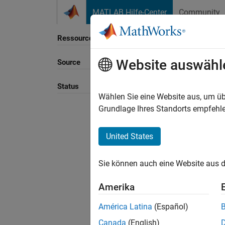
Weiter zum Inhalt
MATLAB Hilfe-Center
Community
Ressource
Website auswähl
Source
Sortie
Status
Wählen Sie eine Website aus, um üb
Grundlage Ihres Standorts empfehle
United States
Sie können auch eine Website aus d
Amerika
América Latina
(Español)
Canada
(English)