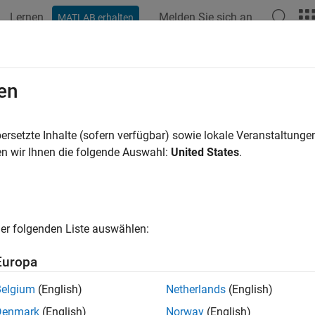
Lernen
Melden Sie sich an
MATLAB erhalten
en
ren nach
ersetzte Inhalte (sofern verfügbar) sowie lokale Veranstaltung
n wir Ihnen die folgende Auswahl:
United States
.
er folgenden Liste auswählen:
Europa
Belgium
(English)
Netherlands
(English)
Denmark
(English)
Norway
(English)