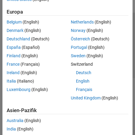
Europa
Belgium
(English)
Netherlands
(English)
Trust Center
Handelsmarken
Datenschutz-Richtlinien
Denmark
(English)
Norway
(English)
Datendiebstahl verhindern
Status von Anwendungen
Kontakt
Deutschland
(Deutsch)
Österreich
(Deutsch)
© 1994-2026 The MathWorks, Inc.
España
(Español)
Portugal
(English)
Finland
(English)
Sweden
(English)
Website auswählen
Deutschland
France
(Français)
Switzerland
Ireland
(English)
Deutsch
Italia
(Italiano)
English
Luxembourg
(English)
Français
United Kingdom
(English)
Asien-Pazifik
Australia
(English)
India
(English)