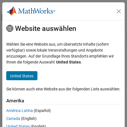
Weiter zum Inhalt
MATLAB Hilfe-Center
Umschaltung für Off-Canvas-Navigation
Website auswählen
Hauptinhalt
Ressource
Sortieren nach
Source
Wählen Sie eine Website aus, um übersetzte Inhalte (sofern
verfügbar) sowie lokale Veranstaltungen und Angebote
Status
anzuzeigen. Auf der Grundlage Ihres Standorts empfehlen wir
Ihnen die folgende Auswahl:
United States
.
United States
Sie können auch eine Website aus der folgenden Liste auswählen:
Amerika
América Latina
(Español)
Canada
(English)
United States
(English)