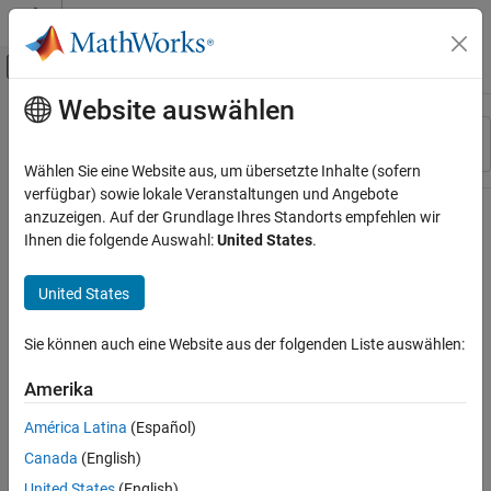
Weiter zum Inhalt
MATLAB Hilfe-Center
Umschaltung für Off-Canvas-Navigation
Website auswählen
Hauptinhalt
Ressource
Sortieren nach
Source
Wählen Sie eine Website aus, um übersetzte Inhalte (sofern
verfügbar) sowie lokale Veranstaltungen und Angebote
Status
anzuzeigen. Auf der Grundlage Ihres Standorts empfehlen wir
Ihnen die folgende Auswahl:
United States
.
United States
Sie können auch eine Website aus der folgenden Liste auswählen:
Amerika
América Latina
(Español)
Canada
(English)
United States
(English)