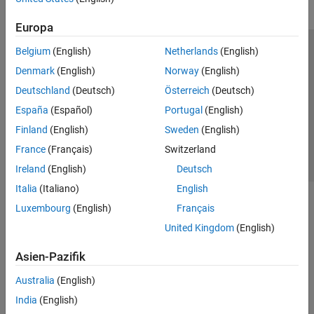
Europa
Belgium
(English)
Netherlands
(English)
Trust Center
Handelsmarken
Datenschutz-Richtlinien
Denmark
(English)
Norway
(English)
Datendiebstahl verhindern
Status von Anwendungen
Kontakt
Deutschland
(Deutsch)
Österreich
(Deutsch)
© 1994-2026 The MathWorks, Inc.
España
(Español)
Portugal
(English)
Finland
(English)
Sweden
(English)
Website auswählen
Deutschland
France
(Français)
Switzerland
Ireland
(English)
Deutsch
Italia
(Italiano)
English
Luxembourg
(English)
Français
United Kingdom
(English)
Asien-Pazifik
Australia
(English)
India
(English)