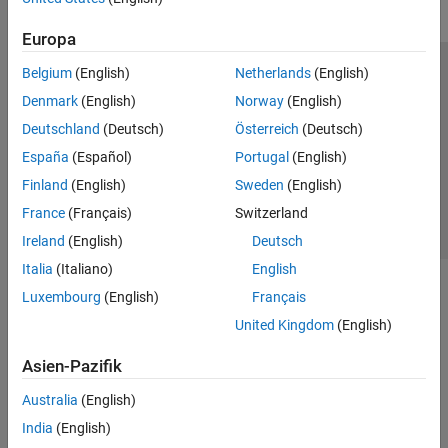
Europa
Belgium
(English)
Netherlands
(English)
Trust Center
Handelsmarken
Datenschutz-Richtlinien
Denmark
(English)
Norway
(English)
Datendiebstahl verhindern
Status von Anwendungen
Kontakt
Deutschland
(Deutsch)
Österreich
(Deutsch)
© 1994-2026 The MathWorks, Inc.
España
(Español)
Portugal
(English)
Finland
(English)
Sweden
(English)
Website auswählen
Deutschland
France
(Français)
Switzerland
Ireland
(English)
Deutsch
Italia
(Italiano)
English
Luxembourg
(English)
Français
United Kingdom
(English)
Asien-Pazifik
Australia
(English)
India
(English)