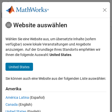
Weiter zum Inhalt
MATLAB Hilfe-Center
Umschaltung für Off-Canvas-Navigation
Website auswählen
Hauptinhalt
Ressource
Sortieren nach
Source
Wählen Sie eine Website aus, um übersetzte Inhalte (sofern
verfügbar) sowie lokale Veranstaltungen und Angebote
Status
anzuzeigen. Auf der Grundlage Ihres Standorts empfehlen wir
Ihnen die folgende Auswahl:
United States
.
United States
Sie können auch eine Website aus der folgenden Liste auswählen:
Amerika
América Latina
(Español)
Canada
(English)
United States
(English)