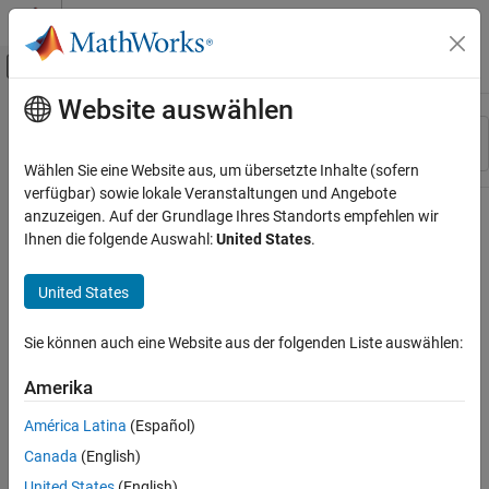
Weiter zum Inhalt
MATLAB Hilfe-Center
Umschaltung für Off-Canvas-Navigation
Website auswählen
Hauptinhalt
Ressource
Sortieren nach
Source
Wählen Sie eine Website aus, um übersetzte Inhalte (sofern
verfügbar) sowie lokale Veranstaltungen und Angebote
Status
anzuzeigen. Auf der Grundlage Ihres Standorts empfehlen wir
Ihnen die folgende Auswahl:
United States
.
United States
Sie können auch eine Website aus der folgenden Liste auswählen:
Amerika
América Latina
(Español)
Canada
(English)
United States
(English)