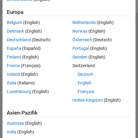
Europa
Belgium
(English)
Netherlands
(English)
Trust Center
Handelsmarken
Datenschutz-Richtlinien
Denmark
(English)
Norway
(English)
Datendiebstahl verhindern
Status von Anwendungen
Kontakt
Deutschland
(Deutsch)
Österreich
(Deutsch)
© 1994-2026 The MathWorks, Inc.
España
(Español)
Portugal
(English)
Finland
(English)
Sweden
(English)
Website auswählen
Deutschland
France
(Français)
Switzerland
Ireland
(English)
Deutsch
Italia
(Italiano)
English
Luxembourg
(English)
Français
United Kingdom
(English)
Asien-Pazifik
Australia
(English)
India
(English)