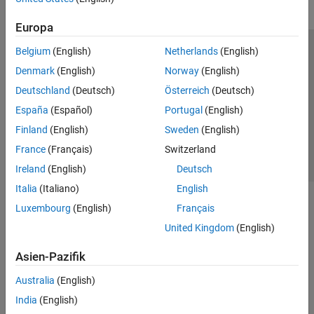
Europa
Belgium
(English)
Netherlands
(English)
Trust Center
Handelsmarken
Datenschutz-Richtlinien
Denmark
(English)
Norway
(English)
Datendiebstahl verhindern
Status von Anwendungen
Kontakt
Deutschland
(Deutsch)
Österreich
(Deutsch)
© 1994-2026 The MathWorks, Inc.
España
(Español)
Portugal
(English)
Finland
(English)
Sweden
(English)
Website auswählen
Deutschland
France
(Français)
Switzerland
Ireland
(English)
Deutsch
Italia
(Italiano)
English
Luxembourg
(English)
Français
United Kingdom
(English)
Asien-Pazifik
Australia
(English)
India
(English)