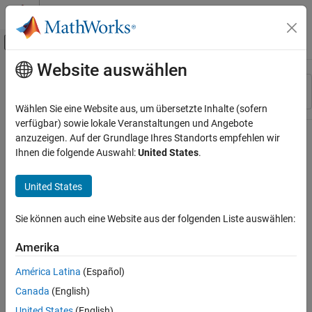
Weiter zum Inhalt
MATLAB Hilfe-Center
Umschaltung für Off-Canvas-Navigation
Website auswählen
Hauptinhalt
Ressource
Sortieren nach
Source
Wählen Sie eine Website aus, um übersetzte Inhalte (sofern
verfügbar) sowie lokale Veranstaltungen und Angebote
Status
anzuzeigen. Auf der Grundlage Ihres Standorts empfehlen wir
Ihnen die folgende Auswahl:
United States
.
United States
Sie können auch eine Website aus der folgenden Liste auswählen:
Amerika
América Latina
(Español)
Canada
(English)
United States
(English)