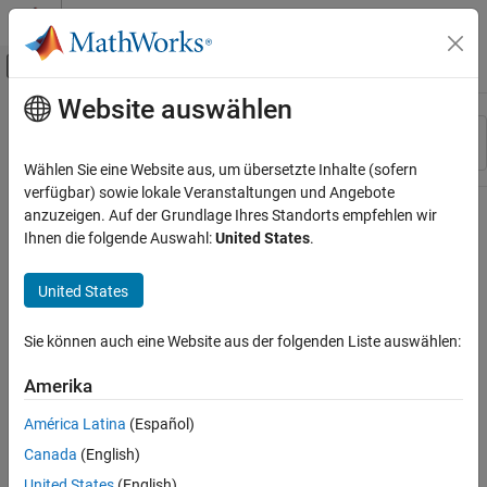
Weiter zum Inhalt
MATLAB Hilfe-Center
Umschaltung für Off-Canvas-Navigation
Website auswählen
Hauptinhalt
Ressource
Sortieren nach
Source
Wählen Sie eine Website aus, um übersetzte Inhalte (sofern
verfügbar) sowie lokale Veranstaltungen und Angebote
Status
anzuzeigen. Auf der Grundlage Ihres Standorts empfehlen wir
Ihnen die folgende Auswahl:
United States
.
United States
Sie können auch eine Website aus der folgenden Liste auswählen:
Amerika
América Latina
(Español)
Canada
(English)
United States
(English)