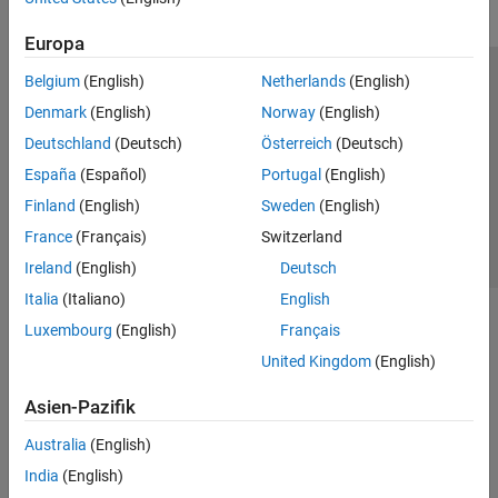
Europa
Belgium
(English)
Netherlands
(English)
Trust Center
Handelsmarken
Datenschutz-Richtlinien
Denmark
(English)
Norway
(English)
Datendiebstahl verhindern
Status von Anwendungen
Kontakt
Deutschland
(Deutsch)
Österreich
(Deutsch)
© 1994-2026 The MathWorks, Inc.
España
(Español)
Portugal
(English)
Finland
(English)
Sweden
(English)
Website auswählen
Deutschland
France
(Français)
Switzerland
Ireland
(English)
Deutsch
Italia
(Italiano)
English
Luxembourg
(English)
Français
United Kingdom
(English)
Asien-Pazifik
Australia
(English)
India
(English)