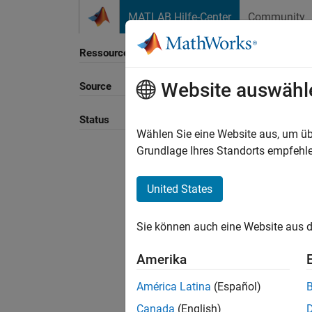
Weiter zum Inhalt
MATLAB Hilfe-Center
Community
Ressource
Website auswähl
Source
Sortie
Status
Wählen Sie eine Website aus, um üb
Grundlage Ihres Standorts empfehle
United States
Sie können auch eine Website aus d
Amerika
América Latina
(Español)
Canada
(English)