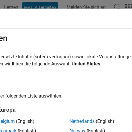
Lernen
Melden Sie sich an
MATLAB erhalten
en
ren nach
ersetzte Inhalte (sofern verfügbar) sowie lokale Veranstaltung
n wir Ihnen die folgende Auswahl:
United States
.
er folgenden Liste auswählen:
Europa
Belgium
(English)
Netherlands
(English)
Denmark
(English)
Norway
(English)