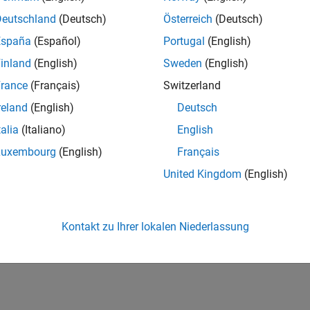
Deutschland
(Deutsch)
Österreich
(Deutsch)
España
(Español)
Portugal
(English)
inland
(English)
Sweden
(English)
rance
(Français)
Switzerland
reland
(English)
Deutsch
talia
(Italiano)
English
Luxembourg
(English)
Français
United Kingdom
(English)
Kontakt zu Ihrer lokalen Niederlassung