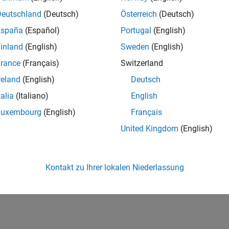
Deutschland
(Deutsch)
Österreich
(Deutsch)
España
(Español)
Portugal
(English)
inland
(English)
Sweden
(English)
rance
(Français)
Switzerland
reland
(English)
Deutsch
talia
(Italiano)
English
Luxembourg
(English)
Français
United Kingdom
(English)
Kontakt zu Ihrer lokalen Niederlassung