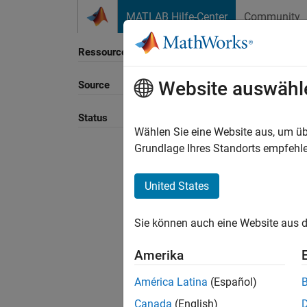
Weiter zum Inhalt
MATLAB Hilfe-Center
Community
Ressource
Website auswähl
Source
Sortie
Status
Wählen Sie eine Website aus, um üb
Grundlage Ihres Standorts empfehle
United States
Sie können auch eine Website aus d
Amerika
América Latina
(Español)
Canada
(English)