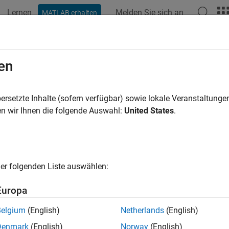
Lernen
Melden Sie sich an
MATLAB erhalten
en
ren nach
ersetzte Inhalte (sofern verfügbar) sowie lokale Veranstaltung
n wir Ihnen die folgende Auswahl:
United States
.
er folgenden Liste auswählen:
Europa
Belgium
(English)
Netherlands
(English)
Denmark
(English)
Norway
(English)