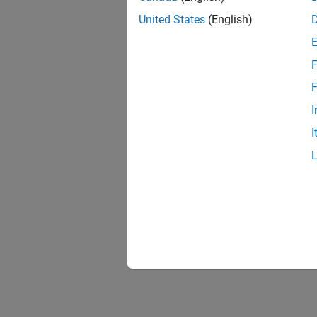
United States
(English)
F
F
I
I