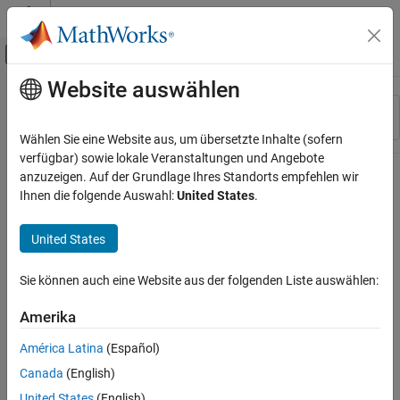
Weiter zum Inhalt
MATLAB Hilfe-Center
Umschaltung für Off-Canvas-Navigation
Website auswählen
Hauptinhalt
Ressource
Sortieren nach
Source
Wählen Sie eine Website aus, um übersetzte Inhalte (sofern
verfügbar) sowie lokale Veranstaltungen und Angebote
Status
anzuzeigen. Auf der Grundlage Ihres Standorts empfehlen wir
Ihnen die folgende Auswahl:
United States
.
United States
Sie können auch eine Website aus der folgenden Liste auswählen:
Amerika
América Latina
(Español)
Canada
(English)
United States
(English)