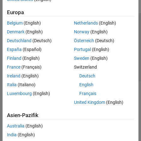
Europa
Belgium
(English)
Netherlands
(English)
Trust Center
Handelsmarken
Datenschutz-Richtlinien
Denmark
(English)
Norway
(English)
Datendiebstahl verhindern
Status von Anwendungen
Kontakt
Deutschland
(Deutsch)
Österreich
(Deutsch)
© 1994-2026 The MathWorks, Inc.
España
(Español)
Portugal
(English)
Finland
(English)
Sweden
(English)
Website auswählen
Deutschland
France
(Français)
Switzerland
Ireland
(English)
Deutsch
Italia
(Italiano)
English
Luxembourg
(English)
Français
United Kingdom
(English)
Asien-Pazifik
Australia
(English)
India
(English)