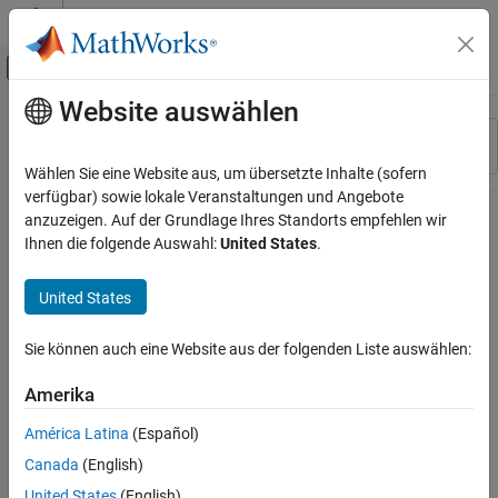
Weiter zum Inhalt
MATLAB Hilfe-Center
Umschaltung für Off-Canvas-Navigation
Website auswählen
Hauptinhalt
Ressource
Sortieren nach
Source
Wählen Sie eine Website aus, um übersetzte Inhalte (sofern
verfügbar) sowie lokale Veranstaltungen und Angebote
Status
anzuzeigen. Auf der Grundlage Ihres Standorts empfehlen wir
Ihnen die folgende Auswahl:
United States
.
United States
Sie können auch eine Website aus der folgenden Liste auswählen:
Amerika
América Latina
(Español)
Canada
(English)
United States
(English)