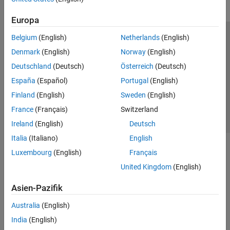
Europa
Belgium
(English)
Netherlands
(English)
Trust Center
Handelsmarken
Datenschutz-Richtlinien
Denmark
(English)
Norway
(English)
Datendiebstahl verhindern
Status von Anwendungen
Kontakt
Deutschland
(Deutsch)
Österreich
(Deutsch)
© 1994-2026 The MathWorks, Inc.
España
(Español)
Portugal
(English)
Finland
(English)
Sweden
(English)
Website auswählen
Deutschland
France
(Français)
Switzerland
Ireland
(English)
Deutsch
Italia
(Italiano)
English
Luxembourg
(English)
Français
United Kingdom
(English)
Asien-Pazifik
Australia
(English)
India
(English)