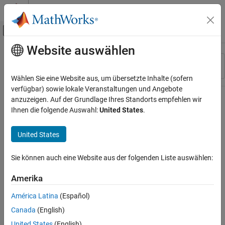
Weiter zum Inhalt
MATLAB Hilfe-Center
Umschaltung für Off-Canvas-Navigation
Website auswählen
Hauptinhalt
Ressource
Sortieren nach
Source
Wählen Sie eine Website aus, um übersetzte Inhalte (sofern
verfügbar) sowie lokale Veranstaltungen und Angebote
Status
anzuzeigen. Auf der Grundlage Ihres Standorts empfehlen wir
Ihnen die folgende Auswahl:
United States
.
United States
Sie können auch eine Website aus der folgenden Liste auswählen:
Amerika
América Latina
(Español)
Canada
(English)
United States
(English)