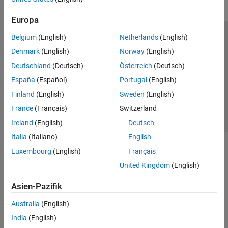
Europa
Belgium
(English)
Netherlands
(English)
Trust Center
Handelsmarken
Datenschutz-Richtlinien
Denmark
(English)
Norway
(English)
Datendiebstahl verhindern
Status von Anwendungen
Kontakt
Deutschland
(Deutsch)
Österreich
(Deutsch)
© 1994-2026 The MathWorks, Inc.
España
(Español)
Portugal
(English)
Finland
(English)
Sweden
(English)
Website auswählen
Deutschland
France
(Français)
Switzerland
Ireland
(English)
Deutsch
Italia
(Italiano)
English
Luxembourg
(English)
Français
United Kingdom
(English)
Asien-Pazifik
Australia
(English)
India
(English)